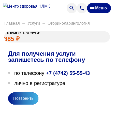
Анализы
Меню
Диагностика
Акции
Главная
Услуги
Оториноларингология
Пациентам
СТОИМОСТЬ УСЛУГИ:
Вакансии
385
₽
Для получения услуги
О нас
запишетесь по телефону
Отзывы
по телефону
+7 (4742) 55-55-43
Закупки
лично в регистратуре
Вопрос — ответ
Направления деятельности
Позвонить
Новости