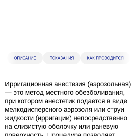
Прейскурант цен
Спроси врача
Контакты
Центр здоровья НЛМК
ОПИСАНИЕ
ПОКАЗАНИЯ
КАК ПРОВОДИТСЯ
Адрес
398005, г. Липецк, пл. Металлургов, 1
Ирригационная анестезия (аэрозольная)
Понедельник — пятница 7:30–20:00
— это метод местного обезболивания,
Суббота 08:00–16:00
при котором анестетик подается в виде
Регистратура
мелкодисперсного аэрозоля или струи
+7 (4742) 55-55-43
жидкости (ирригации) непосредственно
на слизистую оболочку или раневую
Санаторий-профилакторий
поверхность. Процедура позволяет