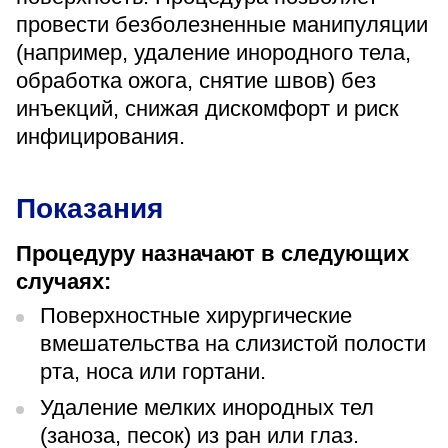
«Парус»
провести безболезненные манипуляции
(например, удаление инородного тела,
Адрес
399000, г. Липецк, Плехановское лесничество,
обработка ожога, снятие швов) без
Ленинский лесхоз, квартал 67
инъекций, снижая дискомфорт и риск
Понедельник — четверг
инфицирования.
08:00–16:45
перерыв 12:00–12:30
Пятница
Показания
08:00–15:45
перерыв 12:00–12:30
Администратор
Процедуру назначают в следующих
+7 (4742) 72-73-31
случаях:
Поверхностные хирургические
вмешательства на слизистой полости
рта, носа или гортани.
Удаление мелких инородных тел
Версия для слабовидящих
(заноза, песок) из ран или глаз.