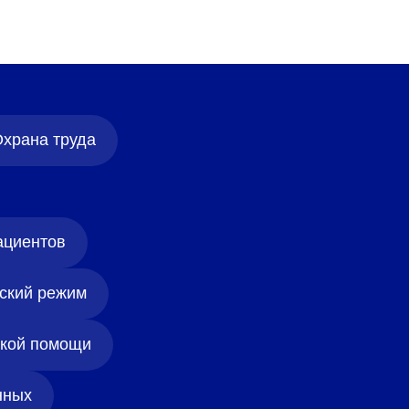
храна труда
ациентов
ский режим
ской помощи
нных