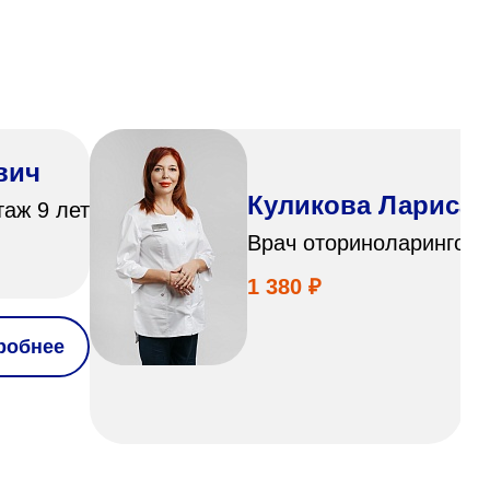
вич
Куликова Лариса 
таж 9 лет
Врач оториноларинголог
1 380 ₽
робнее