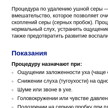
Адрес
Процедура по удалению ушной серы —
398005, г. Липецк, пл. Металлургов, 1
вмешательство, которое позволяет оч
Понедельник — пятница 7:30–20:00
скоплений серы (серных пробок). Проц
Суббота 08:00–16:00
нормальный слух, устранить ощущение
также предотвратить развитие воспал
Показания
Регистратура
+7 (4742) 55-55-43
Процедуру назначают при:
Ощущении заложенности уха (чаще 
Снижении слуха (тугоухости) на одно
Шуме или звоне в ухе.
Головокружении или чувстве давлен
Подозрении на серную пробку при п