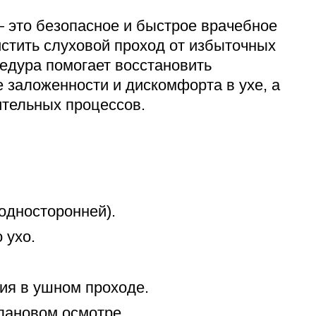
Адрес
 это безопасное и быстрое врачебное
399000, г. Липецк, П
истить слуховой проход от избыточных
Ленинский лесхоз, к
едура помогает восстановить
Понедельник — четверг
08:00–16:45
 заложенности и дискомфорта в ухе, а
перерыв 12:00–12:30
ительных процессов.
Пятница
08:00–15:45
перерыв 12:00–12:30
Администратор
+7 (4742) 72-73-31
односторонней).
 ухо.
ия в ушном проходе.
лановом осмотре.