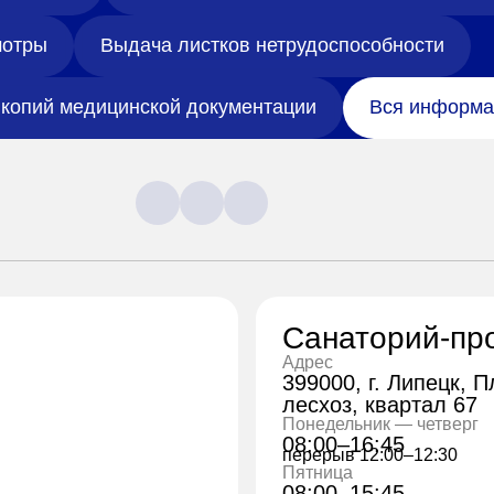
отры
Выдача листков нетрудоспособности
копий медицинской документации
Вся информа
Санаторий-пр
Адрес
399000, г. Липецк, 
лесхоз, квартал 67
Понедельник — четверг
08:00–16:45
перерыв 12:00–12:30
Пятница
08:00–15:45