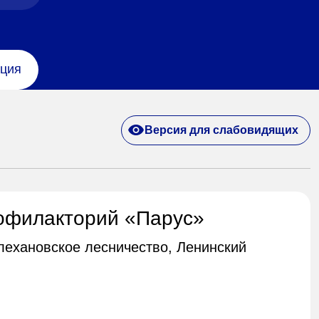
ция
Версия для слабовидящих
офилакторий «Парус»
Плехановское лесничество, Ленинский