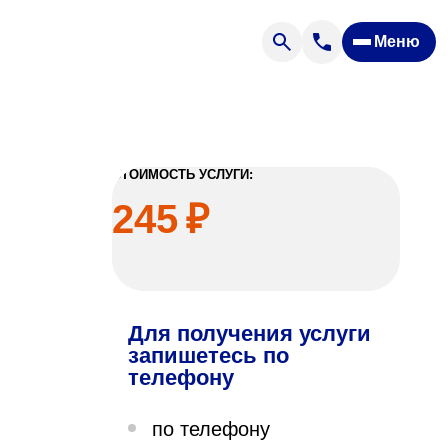
Меню
Отзывы
Вопрос — ответ
ости
Новости
Спроси врача
СТОИМОСТЬ УСЛУГИ:
245
₽
Для получения услуги
ящих
запишетесь по
телефону
офилакторий «Парус»
по телефону