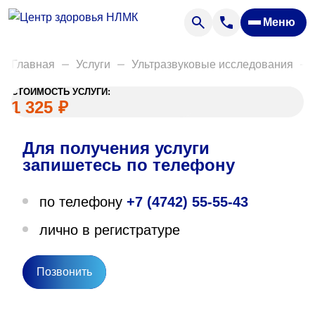
Анализы
Меню
Диагностика
Акции
Главная
Услуги
Ультразвуковые исследования
Пациентам
СТОИМОСТЬ УСЛУГИ:
Вакансии
1 325
₽
Для получения услуги
О нас
запишетесь по телефону
Отзывы
по телефону
+7 (4742) 55-55-43
Закупки
лично в регистратуре
Вопрос — ответ
Направления деятельности
Позвонить
Новости