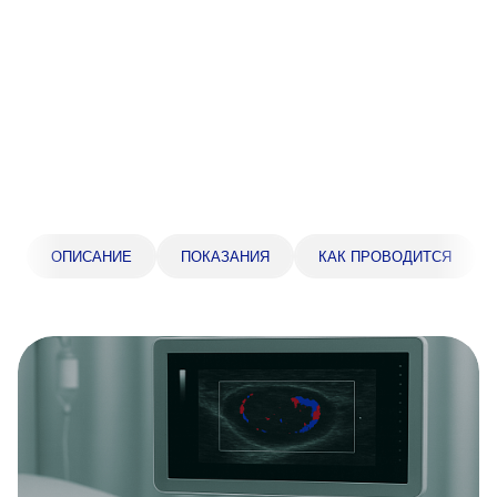
Прейскурант цен
Спроси врача
Контакты
Центр здоровья НЛМК
ОПИСАНИЕ
ПОКАЗАНИЯ
КАК ПРОВОДИТСЯ
Адрес
398005, г. Липецк, пл. Металлургов, 1
Понедельник — пятница 7:30–20:00
Суббота 08:00–16:00
Регистратура
+7 (4742) 55-55-43
Санаторий-профилакторий