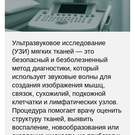
«Парус»
Адрес
399000, г. Липецк, Плехановское лесничество,
Ленинский лесхоз, квартал 67
Понедельник — четверг
Ультразвуковое исследование
08:00–16:45
перерыв 12:00–12:30
(УЗИ) мягких тканей — это
Пятница
безопасный и безболезненный
08:00–15:45
перерыв 12:00–12:30
метод диагностики, который
Администратор
использует звуковые волны для
+7 (4742) 72-73-31
создания изображения мышц,
связок, сухожилий, подкожной
клетчатки и лимфатических узлов.
Процедура помогает врачу оценить
структуру тканей, выявить
Версия для слабовидящих
воспаление, новообразования или