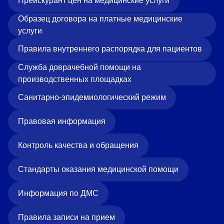
Прейскурант цен на медицинские услуги
«Парус»
Образец договора на платные медицинские
Адрес
услуги
399000, г. Липецк, Плехановское лесничество,
Ленинский лесхоз, квартал 67
Правила внутреннего распорядка для пациентов
Понедельник — четверг
Служба доврачебной помощи на
08:00–16:45
перерыв 12:00–12:30
производственных площадках
Пятница
Санитарно-эпидемиологический режим
08:00–15:45
перерыв 12:00–12:30
Администратор
Правовая информация
+7 (4742) 72-73-31
Контроль качества и обращения
Стандарты оказания медицинской помощи
Информация по ДМС
Версия для слабовидящих
Правила записи на прием