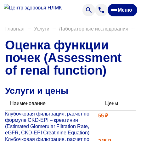
Анализы
Меню
Диагностика
Акции
Главная
Услуги
Лабораторные исследования
Д
Пациентам
Оценка функции
Вакансии
почек (Assessment
of renal function)
О нас
Отзывы
Услуги и цены
Закупки
Наименование
Цены
Вопрос — ответ
Клубочковая фильтрация, расчет по
55 ₽
формуле CKD-EPI – креатинин
Направления деятельности
(Estimated Glomerular Filtration Rate,
eGFR, CKD-EPI Creatinine Equation)
Новости
Клубочковая фильтрация, расчет по