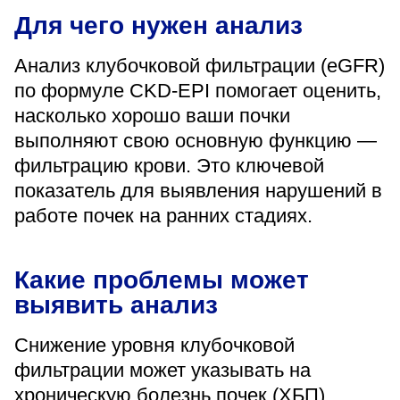
«Парус»
Для чего нужен анализ
Адрес
Анализ клубочковой фильтрации (eGFR)
399000, г. Липецк, Плехановское лесничество,
Ленинский лесхоз, квартал 67
по формуле CKD-EPI помогает оценить,
Понедельник — четверг
насколько хорошо ваши почки
08:00–16:45
выполняют свою основную функцию —
перерыв 12:00–12:30
фильтрацию крови. Это ключевой
Пятница
08:00–15:45
показатель для выявления нарушений в
перерыв 12:00–12:30
Администратор
работе почек на ранних стадиях.
+7 (4742) 72-73-31
Какие проблемы может
выявить анализ
Снижение уровня клубочковой
фильтрации может указывать на
Версия для слабовидящих
хроническую болезнь почек (ХБП),