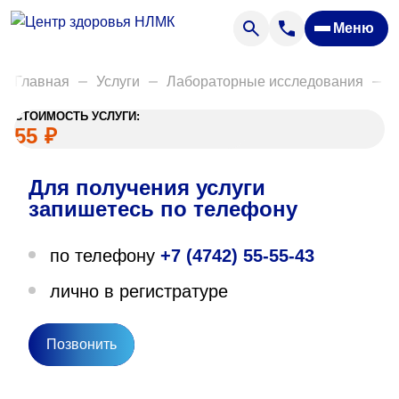
Анализы
Меню
Диагностика
Акции
Главная
Услуги
Лабораторные исследования
Д
Пациентам
СТОИМОСТЬ УСЛУГИ:
Вакансии
55
₽
Для получения услуги
О нас
запишетесь по телефону
Отзывы
по телефону
+7 (4742) 55-55-43
Закупки
лично в регистратуре
Вопрос — ответ
Направления деятельности
Позвонить
Новости