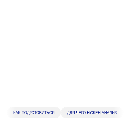
Прейскурант цен
Спроси врача
Контакты
Центр здоровья НЛМК
Адрес
398005, г. Липецк, пл. Металлургов, 1
Понедельник — пятница 7:30–20:00
Суббота 08:00–16:00
Регистратура
+7 (4742) 55-55-43
КАК ПОДГОТОВИТЬСЯ
ДЛЯ ЧЕГО НУЖЕН АНАЛИЗ
Санаторий-профилакторий