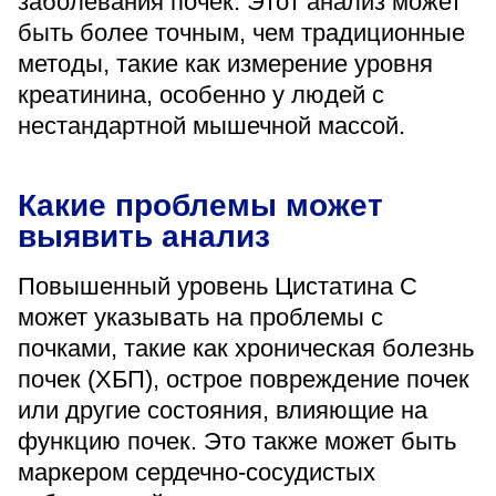
заболевания почек. Этот анализ может
«Парус»
быть более точным, чем традиционные
методы, такие как измерение уровня
Адрес
399000, г. Липецк, Плехановское лесничество,
креатинина, особенно у людей с
Ленинский лесхоз, квартал 67
нестандартной мышечной массой.
Понедельник — четверг
08:00–16:45
перерыв 12:00–12:30
Какие проблемы может
Пятница
08:00–15:45
выявить анализ
перерыв 12:00–12:30
Администратор
Повышенный уровень Цистатина С
+7 (4742) 72-73-31
может указывать на проблемы с
почками, такие как хроническая болезнь
почек (ХБП), острое повреждение почек
или другие состояния, влияющие на
функцию почек. Это также может быть
Версия для слабовидящих
маркером сердечно-сосудистых