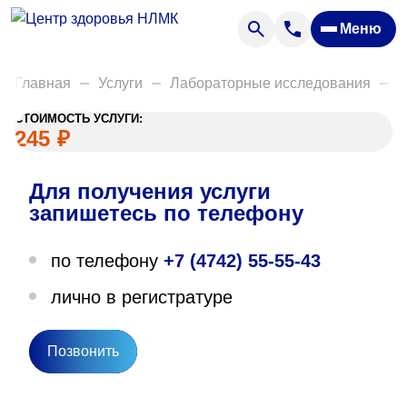
Анализы
Меню
Диагностика
Акции
Главная
Услуги
Лабораторные исследования
Д
Пациентам
СТОИМОСТЬ УСЛУГИ:
Вакансии
245
₽
Для получения услуги
О нас
запишетесь по телефону
Отзывы
по телефону
+7 (4742) 55-55-43
Закупки
лично в регистратуре
Вопрос — ответ
Направления деятельности
Позвонить
Новости