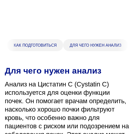
Прейскурант цен
Спроси врача
Контакты
КАК ПОДГОТОВИТЬСЯ
ДЛЯ ЧЕГО НУЖЕН АНАЛИЗ
Центр здоровья НЛМК
Для чего нужен анализ
Адрес
398005, г. Липецк, пл. Металлургов, 1
Анализ на Цистатин С (Cystatin C)
Понедельник — пятница 7:30–20:00
используется для оценки функции
Суббота 08:00–16:00
Регистратура
почек. Он помогает врачам определить,
+7 (4742) 55-55-43
насколько хорошо почки фильтруют
кровь, что особенно важно для
пациентов с риском или подозрением на
Санаторий-профилакторий