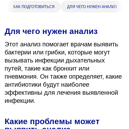
«Парус»
КАК ПОДГОТОВИТЬСЯ
ДЛЯ ЧЕГО НУЖЕН АНАЛИЗ
Адрес
399000, г. Липецк, Плехановское лесничество,
Ленинский лесхоз, квартал 67
Для чего нужен анализ
Понедельник — четверг
08:00–16:45
Этот анализ помогает врачам выявить
перерыв 12:00–12:30
бактерии или грибки, которые могут
Пятница
08:00–15:45
вызывать инфекции дыхательных
перерыв 12:00–12:30
путей, такие как бронхит или
Администратор
пневмония. Он также определяет, какие
+7 (4742) 72-73-31
антибиотики будут наиболее
эффективны для лечения выявленной
инфекции.
Какие проблемы может
Версия для слабовидящих