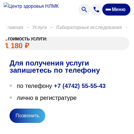
Анализы
Меню
Диагностика
Акции
Главная
Услуги
Лабораторные исследования
Д
Пациентам
СТОИМОСТЬ УСЛУГИ:
Вакансии
1 180
₽
Для получения услуги
О нас
запишетесь по телефону
Отзывы
по телефону
+7 (4742) 55-55-43
Закупки
лично в регистратуре
Вопрос — ответ
Направления деятельности
Позвонить
Новости