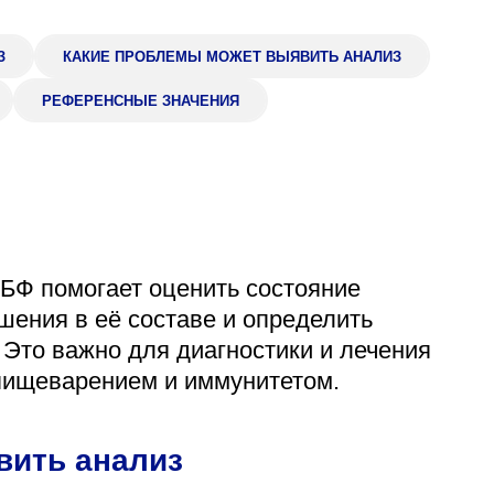
Адрес
399000, г. Липецк, П
З
КАКИЕ ПРОБЛЕМЫ МОЖЕТ ВЫЯВИТЬ АНАЛИЗ
Ленинский лесхоз, к
РЕФЕРЕНСНЫЕ ЗНАЧЕНИЯ
Понедельник — четверг
08:00–16:45
перерыв 12:00–12:30
Пятница
08:00–15:45
перерыв 12:00–12:30
Администратор
+7 (4742) 72-73-31
ЧБФ помогает оценить состояние
ения в её составе и определить
 Это важно для диагностики и лечения
пищеварением и иммунитетом.
вить анализ