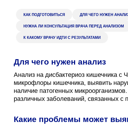
Адрес
398005, г. Липецк, пл. Металлургов, 1
КАК ПОДГОТОВИТЬСЯ
ДЛЯ ЧЕГО НУЖЕН АНАЛИ
Понедельник — пятница 7:30–20:00
НУЖНА ЛИ КОНСУЛЬТАЦИЯ ВРАЧА ПЕРЕД АНАЛИЗОМ
Суббота 08:00–16:00
К КАКОМУ ВРАЧУ ИДТИ С РЕЗУЛЬТАТАМИ
Для чего нужен анализ
Регистратура
+7 (4742) 55-55-43
Анализ на дисбактериоз кишечника с 
микрофлоры кишечника, выявить наруш
наличие патогенных микроорганизмов.
различных заболеваний, связанных с 
Какие проблемы может выя