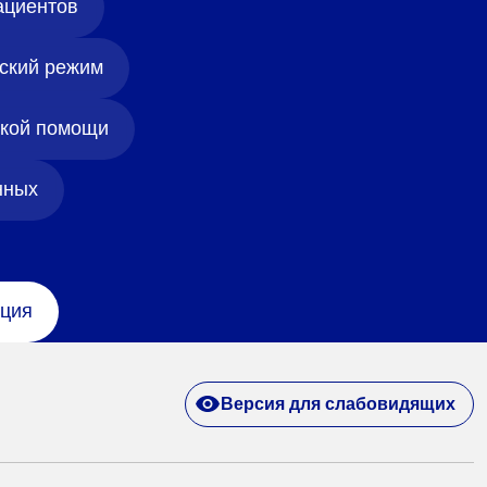
ациентов
ский режим
ской помощи
нных
ция
Версия для слабовидящих