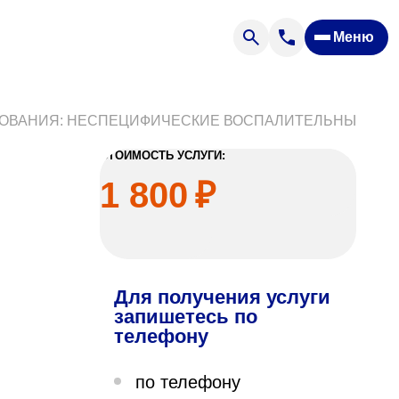
Меню
Отзывы
Вопрос — ответ
ости
Новости
НИЯ: НЕСПЕЦИФИЧЕСКИЕ ВОСПАЛИТЕЛЬНЫЕ ЗАБОЛЕВАНИ
Спроси врача
СТОИМОСТЬ УСЛУГИ:
1 800
₽
Для получения услуги
ящих
запишетесь по
телефону
офилакторий «Парус»
по телефону