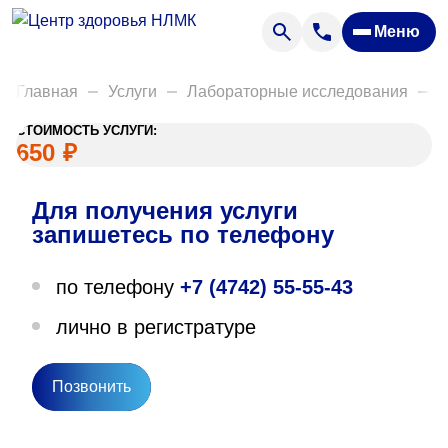
Анализы
Меню
Диагностика
Акции
Главная
Услуги
Лабораторные исследования
Д
Пациентам
СТОИМОСТЬ УСЛУГИ:
Вакансии
650
₽
Для получения услуги
О нас
запишетесь по телефону
Отзывы
по телефону
+7 (4742) 55-55-43
Закупки
лично в регистратуре
Вопрос — ответ
Направления деятельности
Позвонить
Новости