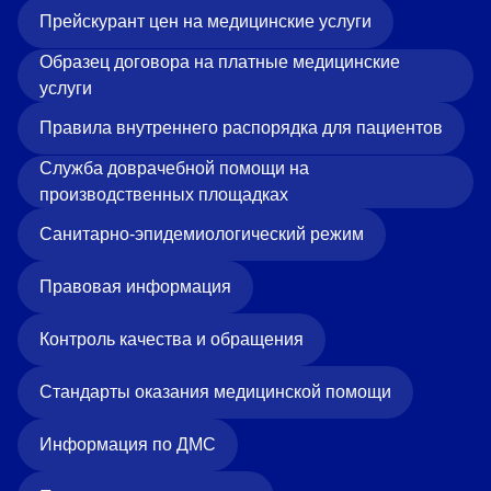
«Парус»
Прейскурант цен на медицинские услуги
Образец договора на платные медицинские
Адрес
399000, г. Липецк, Плехановское лесничество,
услуги
Ленинский лесхоз, квартал 67
Правила внутреннего распорядка для пациентов
Понедельник — четверг
08:00–16:45
Служба доврачебной помощи на
перерыв 12:00–12:30
производственных площадках
Пятница
08:00–15:45
Санитарно-эпидемиологический режим
перерыв 12:00–12:30
Администратор
Правовая информация
+7 (4742) 72-73-31
Контроль качества и обращения
Стандарты оказания медицинской помощи
Информация по ДМС
Версия для слабовидящих