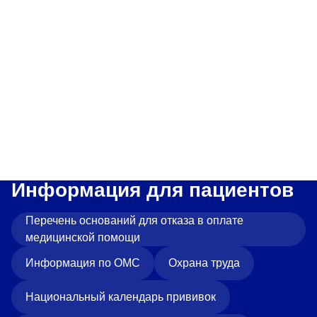
Прейскурант цен
Спроси врача
Контакты
Центр здоровья НЛМК
Адрес
398005, г. Липецк, пл. Металлургов, 1
Информация для пациентов
Понедельник — пятница 7:30–20:00
Перечень оснований для отказа в оплате
Суббота 08:00–16:00
Регистратура
медицинской помощи
+7 (4742) 55-55-43
Информация по ОМС
Охрана труда
Национальный календарь прививок
Санаторий-профилакторий