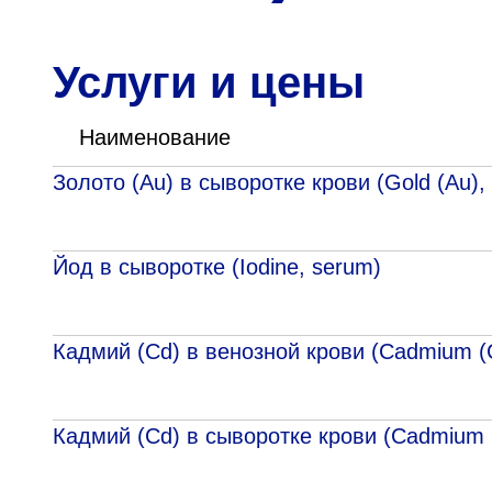
Адрес
398005, г. Липецк, пл. Металлургов, 1
Услуги и цены
Понедельник — пятница 7:30–20:00
Суббота 08:00–16:00
Наименование
Золото (Au) в сыворотке крови (Gold (Au),
Регистратура
Йод в сыворотке (Iodine, serum)
+7 (4742) 55-55-43
Кадмий (Cd) в венозной крови (Cadmium (C
Кадмий (Cd) в сыворотке крови (Cadmium 