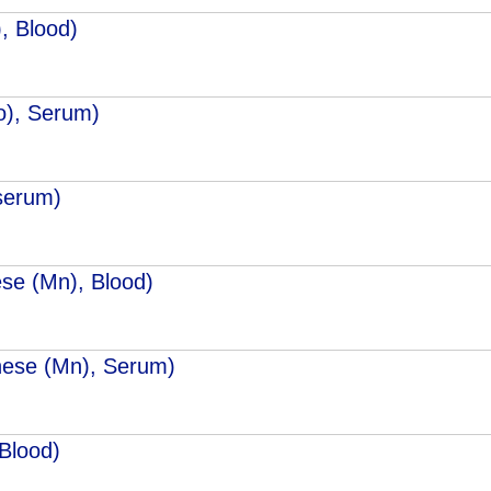
, Вlood)
o), Serum)
 serum)
e (Mn), Вlood)
ese (Mn), Serum)
Вlood)