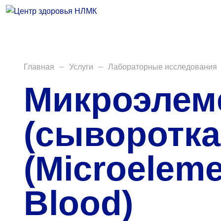
Врачи
Услуги
Анализы
Главная
Услуги
Лабораторные исследования
Микроэлем
Диагностика
Акции
(сыворотка
Пациентам
(Microelem
Вакансии
Blood)
Центр здоровья НЛМК