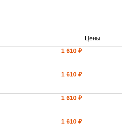
лехановское лесничество,
вартал 67
Цены
1 610 ₽
1 610 ₽
1 610 ₽
1 610 ₽