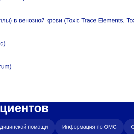
) в венозной крови (Toxic Trace Elements, Tox
od)
erum)
циентов
медицинской помощи
Информация по ОМС
О