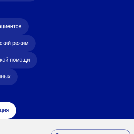
ациентов
ский режим
ской помощи
нных
ция