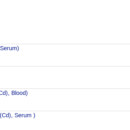
Адрес
399000, г. Липецк, П
Ленинский лесхоз, к
Понедельник — четверг
08:00–16:45
перерыв 12:00–12:30
 Serum)
Пятница
08:00–15:45
перерыв 12:00–12:30
Администратор
+7 (4742) 72-73-31
d), Вlood)
(Cd), Serum )