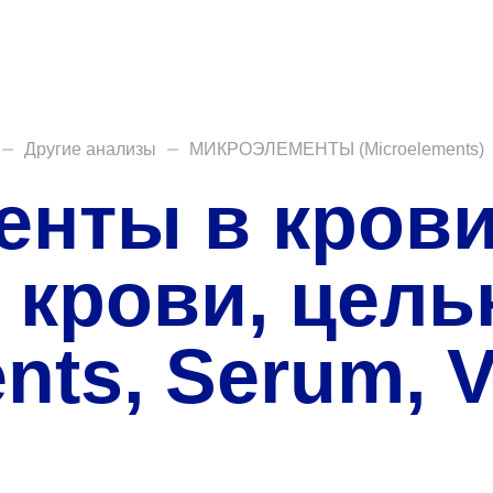
О нас
Закупки
Направления деятельн
Другие анализы
МИКРОЭЛЕМЕНТЫ (Microelements)
Прейскурант цен
енты в кров
Контакты
 крови, цель
ents, Serum, 
Версия для слабовид
Санаторий-пр