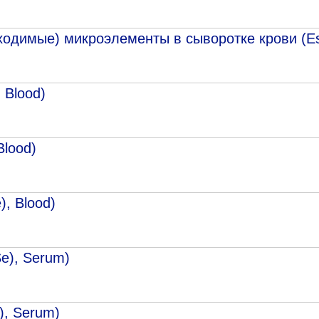
димые) микроэлементы в сыворотке крови (Esse
 Вlood)
Вlood)
), Вlood)
Se), Serum)
l), Serum)