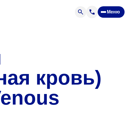
Меню
Отзывы
Вопрос — ответ
ости
Новости
Спроси врача
и
ная кровь)
Venous
ящих
офилакторий «Парус»