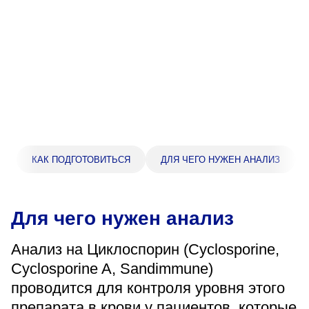
Прейскурант цен
Спроси врача
Контакты
Центр здоровья НЛМК
КАК ПОДГОТОВИТЬСЯ
ДЛЯ ЧЕГО НУЖЕН АНАЛИЗ
Адрес
398005, г. Липецк, пл. Металлургов, 1
Понедельник — пятница 7:30–20:00
Для чего нужен анализ
Суббота 08:00–16:00
Регистратура
Анализ на Циклоспорин (Cyclosporine,
+7 (4742) 55-55-43
Cyclosporine A, Sandimmune)
проводится для контроля уровня этого
Санаторий-профилакторий
препарата в крови у пациентов, которые