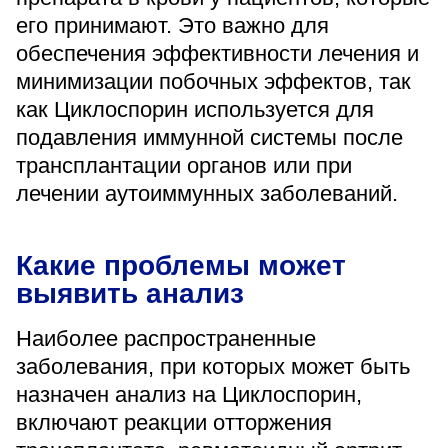
«Парус»
его принимают. Это важно для
обеспечения эффективности лечения и
Адрес
399000, г. Липецк, Плехановское лесничество,
минимизации побочных эффектов, так
Ленинский лесхоз, квартал 67
как Циклоспорин используется для
Понедельник — четверг
подавления иммунной системы после
08:00–16:45
перерыв 12:00–12:30
трансплантации органов или при
Пятница
лечении аутоиммунных заболеваний.
08:00–15:45
перерыв 12:00–12:30
Администратор
Какие проблемы может
+7 (4742) 72-73-31
выявить анализ
Наиболее распространенные
заболевания, при которых может быть
назначен анализ на Циклоспорин,
Версия для слабовидящих
включают реакции отторжения