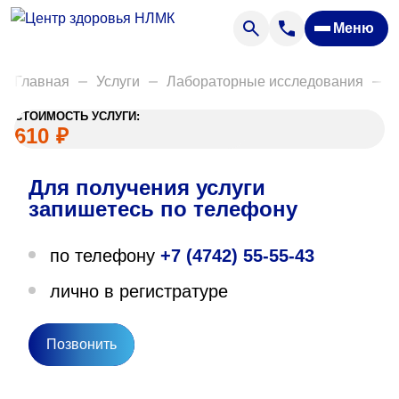
Анализы
Меню
Диагностика
Акции
Главная
Услуги
Лабораторные исследования
Д
Пациентам
СТОИМОСТЬ УСЛУГИ:
Вакансии
610
₽
Для получения услуги
О нас
запишетесь по телефону
Отзывы
по телефону
+7 (4742) 55-55-43
Закупки
лично в регистратуре
Вопрос — ответ
Направления деятельности
Позвонить
Новости