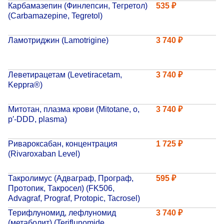
Карбамазепин (Финлепсин, Тегретол)
535 ₽
Прейскурант цен
(Сarbamazepine, Tegretol)
Спроси врача
Ламотриджин (Lamotrigine)
3 740 ₽
Контакты
Леветирацетам (Levetiracetam,
3 740 ₽
Keppra®)
Центр здоровья НЛМК
Митотан, плазма крови (Mitotane, o,
3 740 ₽
Адрес
p′-DDD, plasma)
398005, г. Липецк, пл. Металлургов, 1
Понедельник — пятница 7:30–20:00
Ривароксабан, концентрация
1 725 ₽
(Rivaroxaban Level)
Суббота 08:00–16:00
Регистратура
Такролимус (Адваграф, Програф,
595 ₽
+7 (4742) 55-55-43
Протопик, Такросел) (FK506,
Advagraf, Prograf, Protopic, Tacrosel)
Терифлуномид, лефлуномид
3 740 ₽
Санаторий-профилакторий
(метаболит) (Teriflunomide,