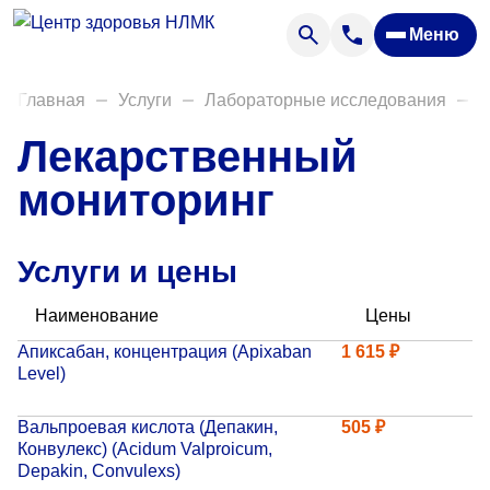
Анализы
Меню
Диагностика
Акции
Главная
Услуги
Лабораторные исследования
Д
Пациентам
Лекарственный
Вакансии
мониторинг
О нас
Услуги и цены
Отзывы
Наименование
Цены
Закупки
Апиксабан, концентрация (Apixaban
1 615 ₽
Level)
Вопрос — ответ
Направления деятельности
Вальпроевая кислота (Депакин,
505 ₽
Конвулекс) (Acidum Valproicum,
Новости
Depakin, Convulexs)