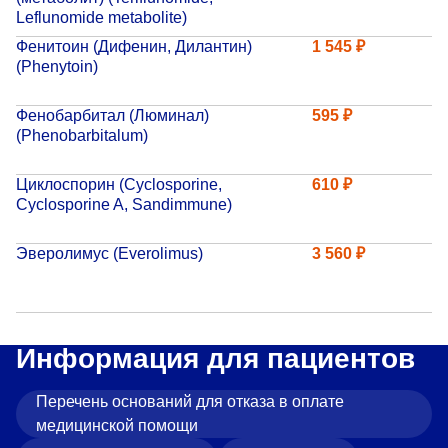
«Парус»
Leflunomide metabolite)
Фенитоин (Дифенин, Дилантин)
1 545 ₽
Адрес
(Phenytoin)
399000, г. Липецк, Плехановское лесничество,
Ленинский лесхоз, квартал 67
Фенобарбитал (Люминал)
595 ₽
Понедельник — четверг
(Phenobarbitalum)
08:00–16:45
перерыв 12:00–12:30
Циклоспорин (Cyclosporine,
610 ₽
Пятница
08:00–15:45
Cyclosporine A, Sandimmune)
перерыв 12:00–12:30
Администратор
Эверолимус (Everolimus)
3 560 ₽
+7 (4742) 72-73-31
Информация для пациентов
Перечень оснований для отказа в оплате
Версия для слабовидящих
медицинской помощи