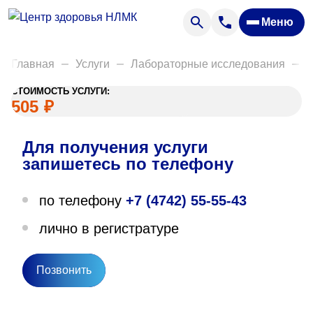
Анализы
Меню
Диагностика
Акции
Главная
Услуги
Лабораторные исследования
Д
Пациентам
СТОИМОСТЬ УСЛУГИ:
Вакансии
505
₽
Для получения услуги
О нас
запишетесь по телефону
Отзывы
по телефону
+7 (4742) 55-55-43
Закупки
лично в регистратуре
Вопрос — ответ
Направления деятельности
Позвонить
Новости