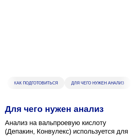
Прейскурант цен
Спроси врача
Контакты
Центр здоровья НЛМК
Адрес
398005, г. Липецк, пл. Металлургов, 1
КАК ПОДГОТОВИТЬСЯ
ДЛЯ ЧЕГО НУЖЕН АНАЛИЗ
Понедельник — пятница 7:30–20:00
Суббота 08:00–16:00
Регистратура
Для чего нужен анализ
+7 (4742) 55-55-43
Анализ на вальпроевую кислоту
(Депакин, Конвулекс) используется для
Санаторий-профилакторий