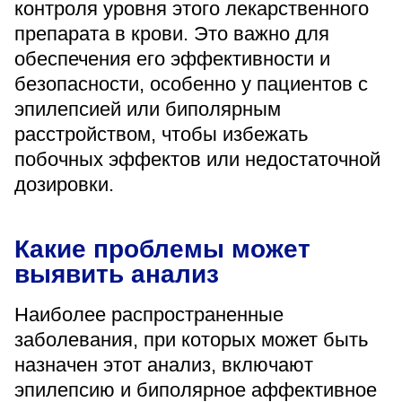
контроля уровня этого лекарственного
«Парус»
препарата в крови. Это важно для
Адрес
обеспечения его эффективности и
399000, г. Липецк, Плехановское лесничество,
безопасности, особенно у пациентов с
Ленинский лесхоз, квартал 67
эпилепсией или биполярным
Понедельник — четверг
08:00–16:45
расстройством, чтобы избежать
перерыв 12:00–12:30
побочных эффектов или недостаточной
Пятница
дозировки.
08:00–15:45
перерыв 12:00–12:30
Администратор
+7 (4742) 72-73-31
Какие проблемы может
выявить анализ
Наиболее распространенные
заболевания, при которых может быть
назначен этот анализ, включают
Версия для слабовидящих
эпилепсию и биполярное аффективное