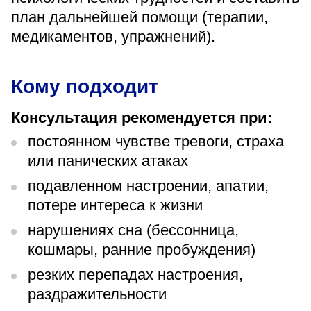
«Парус»
план дальнейшей помощи (терапии,
медикаментов, упражнений).
Адрес
399000, г. Липецк, Плехановское лесничество,
Ленинский лесхоз, квартал 67
Кому подходит
Понедельник — четверг
08:00–16:45
перерыв 12:00–12:30
Консультация рекомендуется при:
Пятница
постоянном чувстве тревоги, страха
08:00–15:45
перерыв 12:00–12:30
или панических атаках
Администратор
+7 (4742) 72-73-31
подавленном настроении, апатии,
потере интереса к жизни
нарушениях сна (бессонница,
кошмары, ранние пробуждения)
резких перепадах настроения,
Версия для слабовидящих
раздражительности