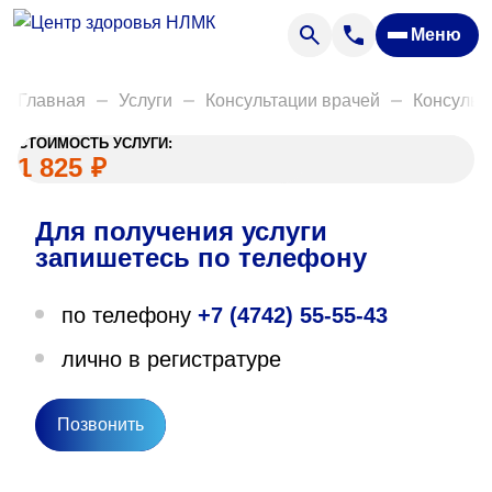
Анализы
Меню
Диагностика
Акции
Главная
Услуги
Консультации врачей
Консульт
Пациентам
СТОИМОСТЬ УСЛУГИ:
Вакансии
1 825
₽
Для получения услуги
О нас
запишетесь по телефону
Отзывы
по телефону
+7 (4742) 55-55-43
Закупки
лично в регистратуре
Вопрос — ответ
Направления деятельности
Позвонить
Новости