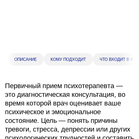
Прейскурант цен
Спроси врача
Контакты
Центр здоровья НЛМК
ОПИСАНИЕ
КОМУ ПОДХОДИТ
ЧТО ВХОДИТ В КО
Адрес
398005, г. Липецк, пл. Металлургов, 1
Первичный прием психотерапевта —
Понедельник — пятница 7:30–20:00
это диагностическая консультация, во
Суббота 08:00–16:00
время которой врач оценивает ваше
Регистратура
психическое и эмоциональное
+7 (4742) 55-55-43
состояние. Цель — понять причины
тревоги, стресса, депрессии или других
Санаторий-профилакторий
психологических трудностей и составить