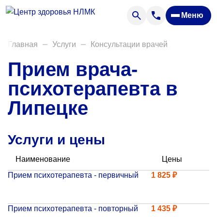
Анализы
Меню
Диагностика
Акции
Главная
Услуги
Консультации врачей
Пациентам
Прием врача-
Вакансии
психотерапевта в
Липецке
О нас
Отзывы
Услуги и цены
Закупки
Наименование
Цены
Вопрос — ответ
Прием психотерапевта - первичный
1 825 ₽
Направления деятельности
Новости
Прием психотерапевта - повторный
1 435 ₽