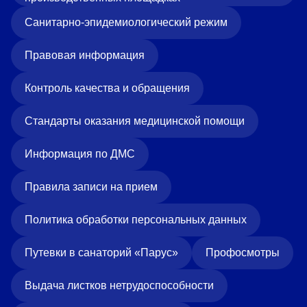
«Парус»
Санитарно-эпидемиологический режим
Адрес
399000, г. Липецк, Плехановское лесничество,
Правовая информация
Ленинский лесхоз, квартал 67
Понедельник — четверг
Контроль качества и обращения
08:00–16:45
перерыв 12:00–12:30
Стандарты оказания медицинской помощи
Пятница
08:00–15:45
перерыв 12:00–12:30
Информация по ДМС
Администратор
+7 (4742) 72-73-31
Правила записи на прием
Политика обработки персональных данных
Путевки в санаторий «Парус»
Профосмотры
Выдача листков нетрудоспособности
Версия для слабовидящих