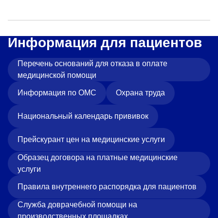
Прейскурант цен
Спроси врача
Информация для пациентов
Контакты
Перечень оснований для отказа в оплате
медицинской помощи
Центр здоровья НЛМК
Информация по ОМС
Охрана труда
Адрес
Национальный календарь прививок
398005, г. Липецк, пл. Металлургов, 1
Понедельник — пятница 7:30–20:00
Прейскурант цен на медицинские услуги
Суббота 08:00–16:00
Образец договора на платные медицинские
Регистратура
услуги
+7 (4742) 55-55-43
Правила внутреннего распорядка для пациентов
Служба доврачебной помощи на
Санаторий-профилакторий
производственных площадках