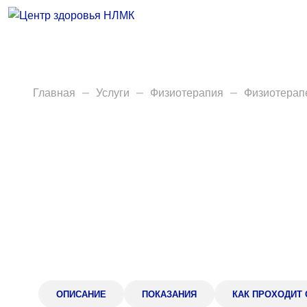
Врачи
Услуги
Анализы
Главная
Услуги
Физиотерапия
Физиотерап
Диагностика
Акции
Пациентам
Вакансии
Центр здоровья НЛМК
ОПИСАНИЕ
ПОКАЗАНИЯ
КАК ПРОХОДИТ