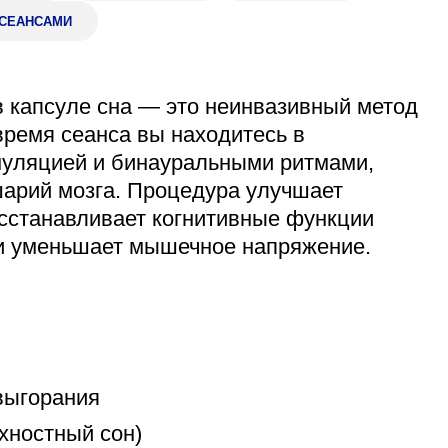
 СЕАНСАМИ
Адрес
399000, г. Липецк, П
Ленинский лесхоз, к
Понедельник — четверг
 капсуле сна — это неинвазивный метод
08:00–16:45
время сеанса вы находитесь в
перерыв 12:00–12:30
муляцией и бинауральными ритмами,
Пятница
08:00–15:45
шарий мозга. Процедура улучшает
перерыв 12:00–12:30
осстанавливает когнитивные функции
Администратор
) и уменьшает мышечное напряжение.
+7 (4742) 72-73-31
выгорания
хностный сон)