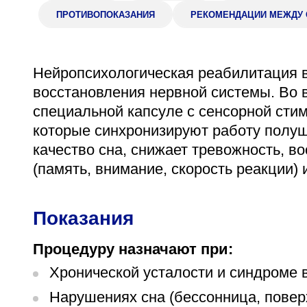
ПРОТИВОПОКАЗАНИЯ
РЕКОМЕНДАЦИИ МЕЖДУ
Адрес
398005, г. Липецк, пл. Металлургов, 1
Понедельник — пятница 7:30–20:00
Нейропсихологическая реабилитация в
Суббота 08:00–16:00
восстановления нервной системы. Во 
специальной капсуле с сенсорной сти
которые синхронизируют работу полу
качество сна, снижает тревожность, в
Регистратура
(память, внимание, скорость реакции
+7 (4742) 55-55-43
Показания
Процедуру назначают при:
Хронической усталости и синдроме 
Нарушениях сна (бессонница, повер