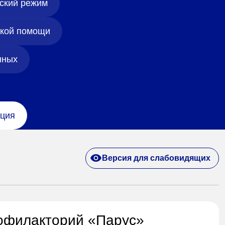
ский режим
ской помощи
нных
ция
Версия для слабовидящих
офилакторий «Парус»