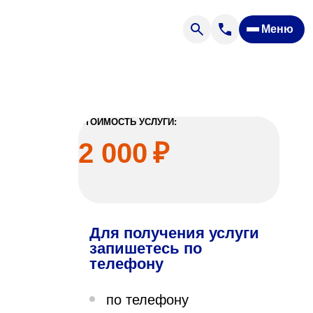
Меню
Отзывы
Вопрос — ответ
ости
Новости
Спроси врача
СТОИМОСТЬ УСЛУГИ:
2 000
₽
Для получения услуги
ящих
запишетесь по
телефону
офилакторий «Парус»
по телефону