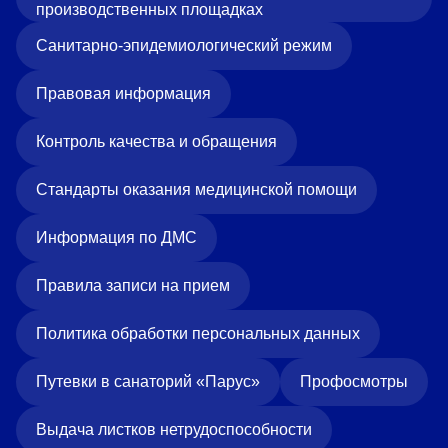
производственных площадках
«Парус»
Санитарно-эпидемиологический режим
Адрес
399000, г. Липецк, Плехановское лесничество,
Ленинский лесхоз, квартал 67
Правовая информация
Понедельник — четверг
08:00–16:45
Контроль качества и обращения
перерыв 12:00–12:30
Пятница
Стандарты оказания медицинской помощи
08:00–15:45
перерыв 12:00–12:30
Администратор
Информация по ДМС
+7 (4742) 72-73-31
Правила записи на прием
Политика обработки персональных данных
Путевки в санаторий «Парус»
Профосмотры
Версия для слабовидящих
Выдача листков нетрудоспособности