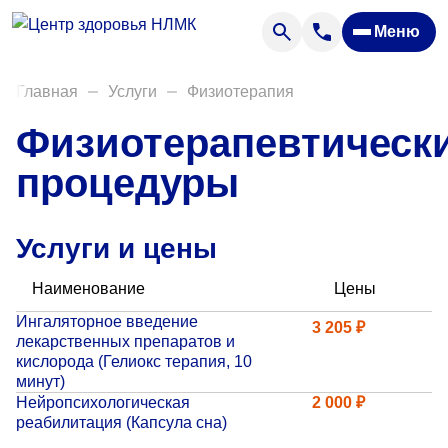
Анализы
Меню
Диагностика
Акции
Главная
Услуги
Физиотерапия
Пациентам
Физиотерапевтическ
Вакансии
процедуры
О нас
Услуги и цены
Отзывы
Наименование
Цены
Закупки
Ингаляторное введение
3 205 ₽
лекарственных препаратов и
Вопрос — ответ
кислорода (Гелиокс терапия, 10
минут)
Направления деятельности
Нейропсихологическая
2 000 ₽
реабилитация (Капсула сна)
Новости