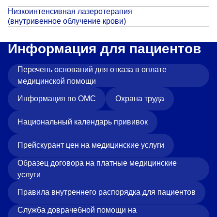
Прейскурант цен
Низкоинтенсивная лазеротерапия
(внутривенное облучение крови)
Спроси врача
Информация для пациентов
Контакты
Перечень оснований для отказа в оплате
медицинской помощи
Центр здоровья НЛМК
Информация по ОМС
Охрана труда
Адрес
398005, г. Липецк, пл. Металлургов, 1
Национальный календарь прививок
Понедельник — пятница 7:30–20:00
Прейскурант цен на медицинские услуги
Суббота 08:00–16:00
Регистратура
Образец договора на платные медицинские
+7 (4742) 55-55-43
услуги
Правила внутреннего распорядка для пациентов
Служба доврачебной помощи на
Санаторий-профилакторий