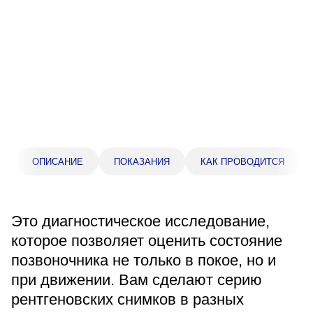
Прейскурант цен
Спроси врача
Контакты
Центр здоровья НЛМК
ОПИСАНИЕ
ПОКАЗАНИЯ
КАК ПРОВОДИТСЯ
Адрес
398005, г. Липецк, пл. Металлургов, 1
Понедельник — пятница 7:30–20:00
Это диагностическое исследование,
Суббота 08:00–16:00
Регистратура
которое позволяет оценить состояние
+7 (4742) 55-55-43
позвоночника не только в покое, но и
при движении. Вам сделают серию
рентгеновских снимков в разных
Санаторий-профилакторий