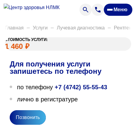
Анализы
Меню
Диагностика
Акции
Главная
Услуги
Лучевая диагностика
Рентгено
Пациентам
СТОИМОСТЬ УСЛУГИ:
Вакансии
1 460
₽
Для получения услуги
О нас
запишетесь по телефону
Отзывы
по телефону
+7 (4742) 55-55-43
Закупки
лично в регистратуре
Вопрос — ответ
Направления деятельности
Позвонить
Новости