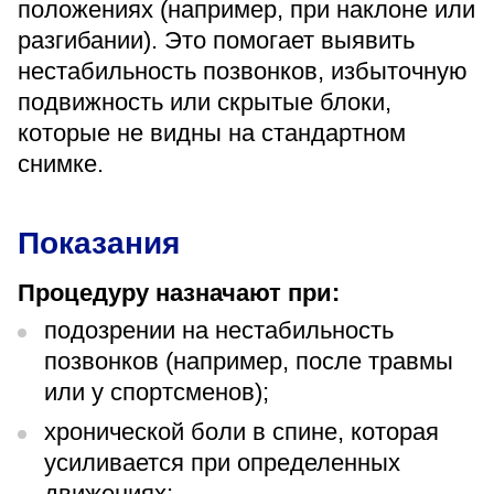
положениях (например, при наклоне или
«Парус»
разгибании). Это помогает выявить
Адрес
нестабильность позвонков, избыточную
399000, г. Липецк, Плехановское лесничество,
подвижность или скрытые блоки,
Ленинский лесхоз, квартал 67
которые не видны на стандартном
Понедельник — четверг
08:00–16:45
снимке.
перерыв 12:00–12:30
Пятница
08:00–15:45
Показания
перерыв 12:00–12:30
Администратор
Процедуру назначают при:
+7 (4742) 72-73-31
подозрении на нестабильность
позвонков (например, после травмы
или у спортсменов);
хронической боли в спине, которая
усиливается при определенных
Версия для слабовидящих
движениях;