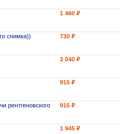
1 460 ₽
го снимка))
730 ₽
3 040 ₽
915 ₽
чи рентгеновского
915 ₽
1 945 ₽