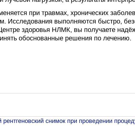
Адрес
меняется при травмах, хронических заболе
399000, г. Липецк, П
Ленинский лесхоз, к
м. Исследования выполняются быстро, безо
Центре здоровья НЛМК, вы получаете надёж
Понедельник — четверг
08:00–16:45
ринять обоснованные решения по лечению.
перерыв 12:00–12:30
Пятница
08:00–15:45
перерыв 12:00–12:30
Администратор
+7 (4742) 72-73-31
 рентгеновский снимок при проведении процед