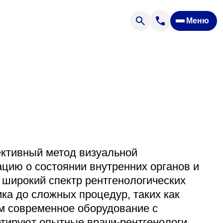
Меню
Отзывы
Вопрос — ответ
ости
Новости
Спроси врача
ктивный метод визуальной
ацию о состоянии внутренних органов и
ящих
 широкий спектр рентгенологических
ка до сложных процедур, таких как
ем современное оборудование с
офилакторий «Парус»
етируют опытные врачи-рентгенологи.