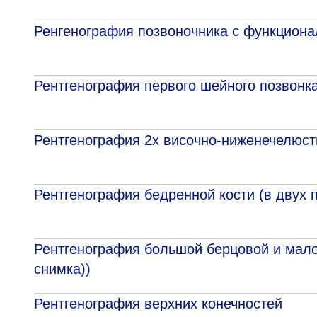
Ренгенография позвоночника с функцион
Рентгенография первого шейного позвонка
Рентгенография 2х височно-ниженечелюстн
Рентгенография бедренной кости (в двух п
Рентгенография большой берцовой и малой
снимка))
Рентгенография верхних конечностей