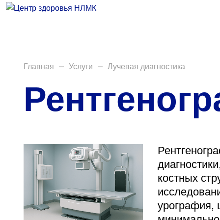
Врачи
Услуги
Анализы
Главная
Услуги
Лучевая диагностика
Рентгеног
Диагностика
Акции
Пациентам
Рентгеногра
Вакансии
диагностики
костных стр
исследовани
урография, 
Центр здоровья НЛМК
минимальной