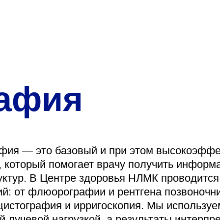
О нас
Закупки
Направления деятельн
Прейскурант цен
рафия
Контакты
фия — это базовый и при этом высокоэффе
, который помогает врачу получить информ
Версия для слабовид
уктур. В Центре здоровья НЛМК проводится
й: от флюорографии и рентгена позвоночни
цистография и ирригоскопия. Мы использу
Санаторий-пр
 лучевой нагрузкой, а результаты интерпр