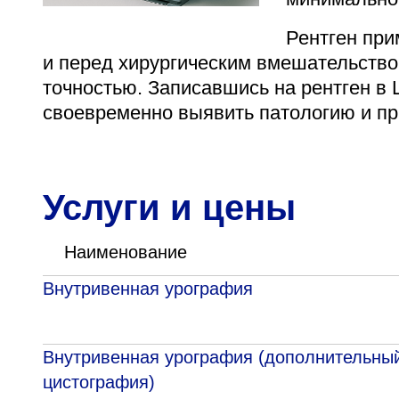
Адрес
Рентген при
398005, г. Липецк, пл. Металлургов, 1
и перед хирургическим вмешательство
Понедельник — пятница 7:30–20:00
точностью. Записавшись на рентген в 
Суббота 08:00–16:00
своевременно выявить патологию и п
Регистратура
Услуги и цены
+7 (4742) 55-55-43
Наименование
Внутривенная урография
Внутривенная урография (дополнительный
цистография)