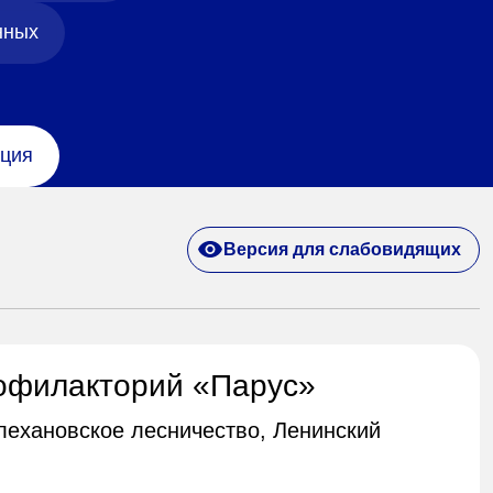
нных
ция
Версия для слабовидящих
офилакторий «Парус»
Плехановское лесничество, Ленинский