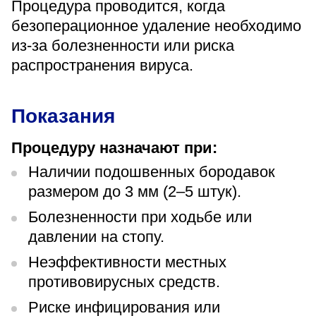
Процедура проводится, когда
«Парус»
безоперационное удаление необходимо
Адрес
из-за болезненности или риска
399000, г. Липецк, Плехановское лесничество,
распространения вируса.
Ленинский лесхоз, квартал 67
Понедельник — четверг
08:00–16:45
перерыв 12:00–12:30
Показания
Пятница
08:00–15:45
Процедуру назначают при:
перерыв 12:00–12:30
Администратор
Наличии подошвенных бородавок
+7 (4742) 72-73-31
размером до 3 мм (2–5 штук).
Болезненности при ходьбе или
давлении на стопу.
Неэффективности местных
противовирусных средств.
Версия для слабовидящих
Риске инфицирования или