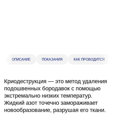
Прейскурант цен
Спроси врача
Контакты
Центр здоровья НЛМК
ОПИСАНИЕ
ПОКАЗАНИЯ
КАК ПРОВОДИТСЯ
Адрес
398005, г. Липецк, пл. Металлургов, 1
Понедельник — пятница 7:30–20:00
Криодеструкция — это метод удаления
Суббота 08:00–16:00
Регистратура
подошвенных бородавок с помощью
+7 (4742) 55-55-43
экстремально низких температур.
Жидкий азот точечно замораживает
новообразование, разрушая его ткани.
Санаторий-профилакторий