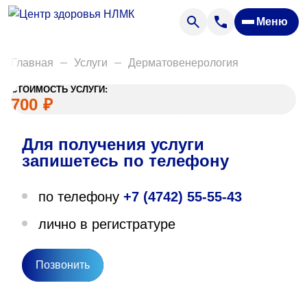
Анализы
Меню
Диагностика
Акции
Главная
Услуги
Дерматовенерология
Пациентам
СТОИМОСТЬ УСЛУГИ:
Вакансии
700
₽
Для получения услуги
О нас
запишетесь по телефону
Отзывы
по телефону
+7 (4742) 55-55-43
Закупки
лично в регистратуре
Вопрос — ответ
Направления деятельности
Позвонить
Новости