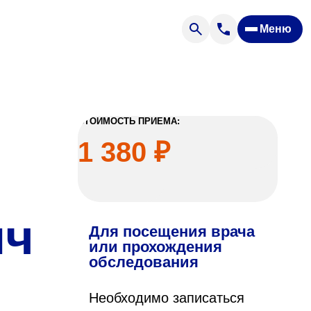
Меню
Отзывы
Вопрос — ответ
ости
Новости
Спроси врача
СТОИМОСТЬ ПРИЕМА:
1 380 ₽
ич
Для посещения врача
ящих
или прохождения
обследования
офилакторий «Парус»
Необходимо записаться