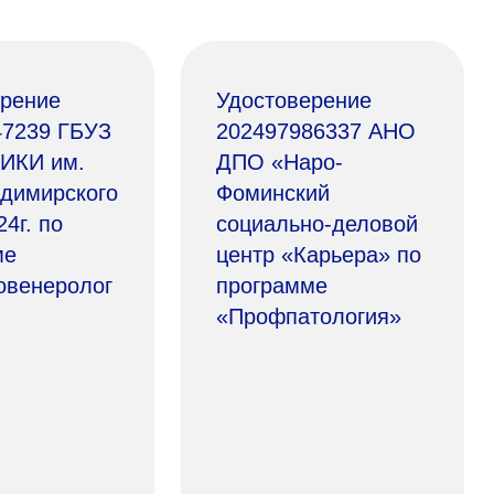
ерение
Удостоверение
47239 ГБУЗ
202497986337 АНО
ИКИ им.
ДПО «Наро-
димирского
Фоминский
24г. по
социально-деловой
ме
центр «Карьера» по
овенеролог
программе
«Профпатология»