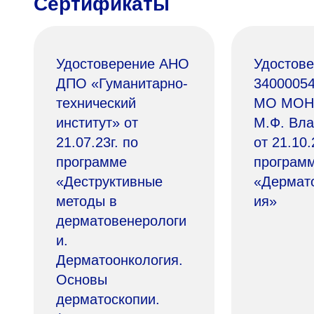
Сертификаты
Удостоверение АНО
Удостов
ДПО «Гуманитарно-
3400005
технический
МО МОН
институт» от
М.Ф. Вла
21.07.23г. по
от 21.10.
программе
програм
«Деструктивные
«Дермат
методы в
ия»
дерматовенерологи
и.
Дерматоонкология.
Основы
дерматоскопии.