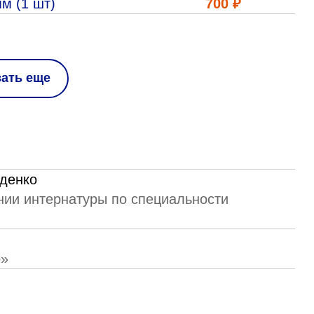
м (1 шт)
700 ₽
зать еще
денко
ии интернатуры по специальности
о»