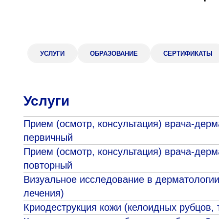
Адрес
398005, г. Липецк, пл. Металлургов, 1
Понедельник — пятница 7:30–20:00
УСЛУГИ
ОБРАЗОВАНИЕ
СЕРТИФИКАТЫ
Суббота 08:00–16:00
Услуги
Регистратура
+7 (4742) 55-55-43
Прием (осмотр, консультация) врача-дер
первичный
Прием (осмотр, консультация) врача-дер
повторный
Визуальное исследование в дерматологии
лечения)
Криодеструкция кожи (келоидных рубцов, т