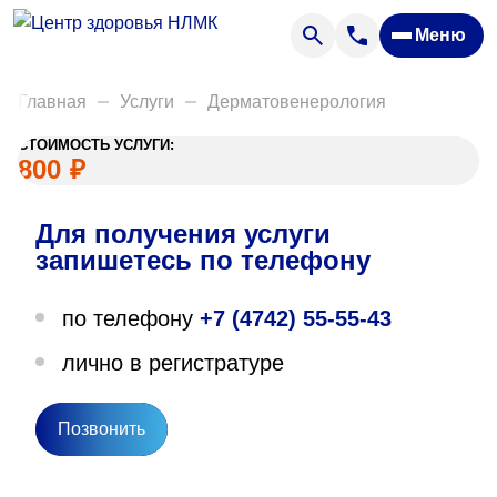
Анализы
Меню
Диагностика
Акции
Главная
Услуги
Дерматовенерология
Пациентам
СТОИМОСТЬ УСЛУГИ:
Вакансии
800
₽
Для получения услуги
О нас
запишетесь по телефону
Отзывы
по телефону
+7 (4742) 55-55-43
Закупки
лично в регистратуре
Вопрос — ответ
Направления деятельности
Позвонить
Новости