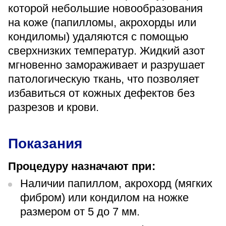
«Парус»
которой небольшие новообразования
на коже (папилломы, акрохорды или
Адрес
кондиломы) удаляются с помощью
399000, г. Липецк, Плехановское лесничество,
Ленинский лесхоз, квартал 67
сверхнизких температур. Жидкий азот
Понедельник — четверг
мгновенно замораживает и разрушает
08:00–16:45
патологическую ткань, что позволяет
перерыв 12:00–12:30
избавиться от кожных дефектов без
Пятница
08:00–15:45
разрезов и крови.
перерыв 12:00–12:30
Администратор
+7 (4742) 72-73-31
Показания
Процедуру назначают при:
Наличии папиллом, акрохорд (мягких
фибром) или кондилом на ножке
размером от 5 до 7 мм.
Версия для слабовидящих