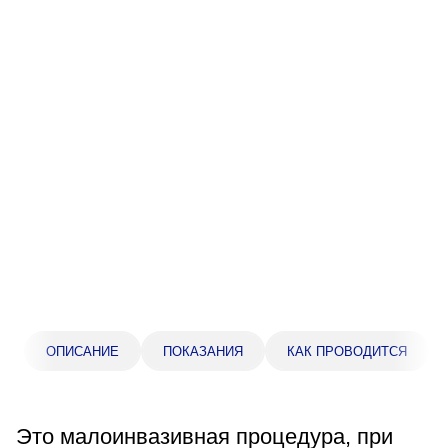
Прейскурант цен
Спроси врача
Контакты
Центр здоровья НЛМК
Адрес
398005, г. Липецк, пл. Металлургов, 1
Понедельник — пятница 7:30–20:00
Суббота 08:00–16:00
Регистратура
ОПИСАНИЕ
ПОКАЗАНИЯ
КАК ПРОВОДИТСЯ
+7 (4742) 55-55-43
Это малоинвазивная процедура, при
Санаторий-профилакторий