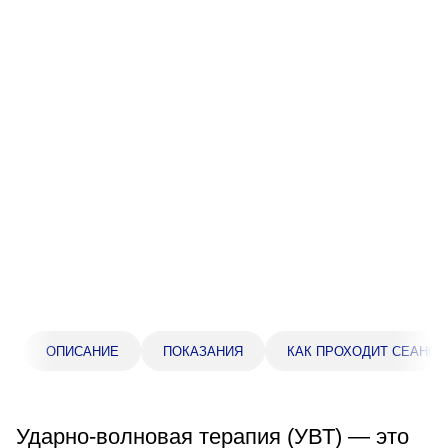
Прейскурант цен
Спроси врача
Контакты
Центр здоровья НЛМК
Адрес
398005, г. Липецк, пл. Металлургов, 1
Понедельник — пятница 7:30–20:00
Суббота 08:00–16:00
Регистратура
ОПИСАНИЕ
ПОКАЗАНИЯ
КАК ПРОХОДИТ СЕАНС
+7 (4742) 55-55-43
Ударно-волновая терапия (УВТ) — это
Санаторий-профилакторий