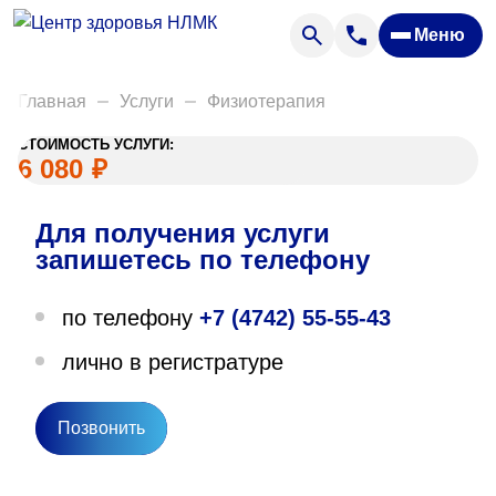
Анализы
Меню
Диагностика
Акции
Главная
Услуги
Физиотерапия
Пациентам
СТОИМОСТЬ УСЛУГИ:
Вакансии
6 080
₽
Для получения услуги
О нас
запишетесь по телефону
Отзывы
по телефону
+7 (4742) 55-55-43
Закупки
лично в регистратуре
Вопрос — ответ
Направления деятельности
Позвонить
Новости