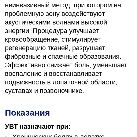
«Парус»
неинвазивный метод, при котором на
проблемную зону воздействуют
Адрес
акустическими волнами высокой
399000, г. Липецк, Плехановское лесничество,
Ленинский лесхоз, квартал 67
энергии. Процедура улучшает
Понедельник — четверг
кровообращение, стимулирует
08:00–16:45
регенерацию тканей, разрушает
перерыв 12:00–12:30
фиброзные и спаечные образования.
Пятница
08:00–15:45
Эффективно снижает боль, уменьшает
перерыв 12:00–12:30
Администратор
воспаление и восстанавливает
+7 (4742) 72-73-31
подвижность в лопаточной области,
суставах и позвоночнике.
Показания
УВТ назначают при:
Версия для слабовидящих
Хронических болях в лопатке