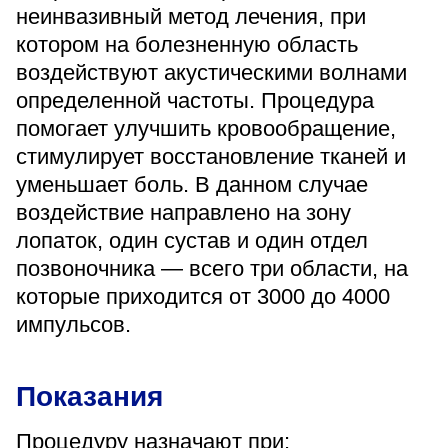
«Парус»
неинвазивный метод лечения, при
котором на болезненную область
Адрес
воздействуют акустическими волнами
399000, г. Липецк, Плехановское лесничество,
Ленинский лесхоз, квартал 67
определенной частоты. Процедура
Понедельник — четверг
помогает улучшить кровообращение,
08:00–16:45
стимулирует восстановление тканей и
перерыв 12:00–12:30
уменьшает боль. В данном случае
Пятница
08:00–15:45
воздействие направлено на зону
перерыв 12:00–12:30
Администратор
лопаток, один сустав и один отдел
+7 (4742) 72-73-31
позвоночника — всего три области, на
которые приходится от 3000 до 4000
импульсов.
Показания
Версия для слабовидящих
Процедуру назначают при: