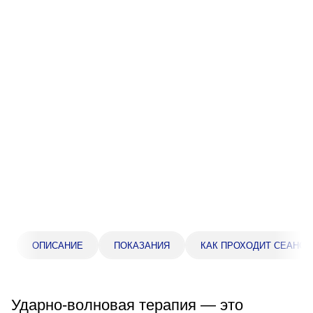
Прейскурант цен
Спроси врача
Контакты
Центр здоровья НЛМК
Адрес
398005, г. Липецк, пл. Металлургов, 1
Понедельник — пятница 7:30–20:00
Суббота 08:00–16:00
Регистратура
ОПИСАНИЕ
ПОКАЗАНИЯ
КАК ПРОХОДИТ СЕАНС
+7 (4742) 55-55-43
Ударно-волновая терапия — это
Санаторий-профилакторий