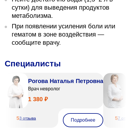
сутки) для выведения продуктов
метаболизма.
При появлении усиления боли или
гематом в зоне воздействия —
сообщите врачу.
Специалисты
Рогова Наталья Петровна
С
Врач невролог
В
1 380 ₽
1
5
5
3 отзыва
7 отзы
Подробнее