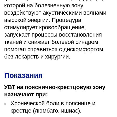
«Парус»
которой на болезненную зону
воздействуют акустическими волнами
Адрес
высокой энергии. Процедура
399000, г. Липецк, Плехановское лесничество,
Ленинский лесхоз, квартал 67
стимулирует кровообращение,
Понедельник — четверг
запускает процессы восстановления
08:00–16:45
перерыв 12:00–12:30
тканей и снижает болевой синдром,
помогая справиться с дискомфортом
Пятница
08:00–15:45
без лекарств и хирургии.
перерыв 12:00–12:30
Администратор
+7 (4742) 72-73-31
Показания
УВТ на пояснично-крестцовую зону
назначают при:
Хронической боли в пояснице и
Версия для слабовидящих
крестце (люмбаго, ишиас).