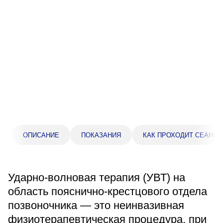
Прейскурант цен
Спроси врача
Контакты
Центр здоровья НЛМК
Адрес
398005, г. Липецк, пл. Металлургов, 1
ОПИСАНИЕ
ПОКАЗАНИЯ
КАК ПРОХОДИТ СЕАНС
Понедельник — пятница 7:30–20:00
Суббота 08:00–16:00
Регистратура
Ударно-волновая терапия (УВТ) на
+7 (4742) 55-55-43
область пояснично-крестцового отдела
позвоночника — это неинвазивная
Санаторий-профилакторий
физиотерапевтическая процедура, при