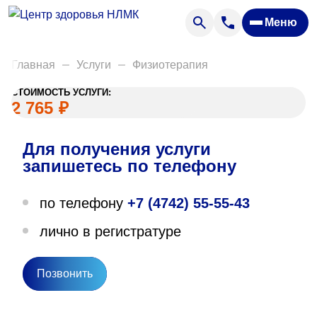
Анализы
Меню
Диагностика
Акции
Главная
Услуги
Физиотерапия
Пациентам
СТОИМОСТЬ УСЛУГИ:
Вакансии
2 765
₽
Для получения услуги
О нас
запишетесь по телефону
Отзывы
по телефону
+7 (4742) 55-55-43
Закупки
лично в регистратуре
Вопрос — ответ
Направления деятельности
Позвонить
Новости