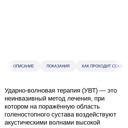
Прейскурант цен
Спроси врача
Контакты
Центр здоровья НЛМК
ОПИСАНИЕ
ПОКАЗАНИЯ
КАК ПРОХОДИТ СЕАНС
Адрес
398005, г. Липецк, пл. Металлургов, 1
Понедельник — пятница 7:30–20:00
Ударно-волновая терапия (УВТ) — это
Суббота 08:00–16:00
Регистратура
неинвазивный метод лечения, при
+7 (4742) 55-55-43
котором на поражённую область
голеностопного сустава воздействуют
акустическими волнами высокой
Санаторий-профилакторий