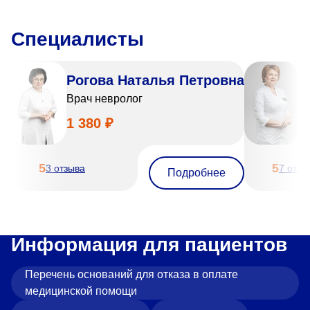
Специалисты
Рогова Наталья Петровна
С
Врач невролог
В
1 380 ₽
1
5
5
3 отзыва
7 отзы
Подробнее
Информация для пациентов
Перечень оснований для отказа в оплате
медицинской помощи