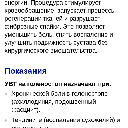
энергии. Процедура стимулирует
«Парус»
кровообращение, запускает процессы
Адрес
регенерации тканей и разрушает
399000, г. Липецк, Плехановское лесничество,
фиброзные спайки. Это позволяет
Ленинский лесхоз, квартал 67
уменьшить боль, снять воспаление и
Понедельник — четверг
08:00–16:45
улучшить подвижность сустава без
перерыв 12:00–12:30
хирургического вмешательства.
Пятница
08:00–15:45
перерыв 12:00–12:30
Администратор
Показания
+7 (4742) 72-73-31
УВТ на голеностоп назначают при:
Хронической боли в голеностопе
(ахиллодиния, подошвенный
фасциит).
Тендините (воспалении сухожилий) и
Версия для слабовидящих
лигаментите.