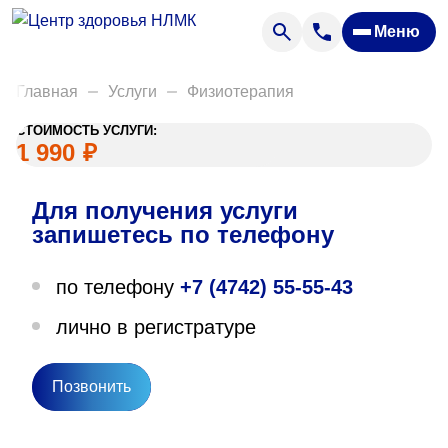
Анализы
Меню
Диагностика
Акции
Главная
Услуги
Физиотерапия
Пациентам
СТОИМОСТЬ УСЛУГИ:
Вакансии
1 990
₽
Для получения услуги
О нас
запишетесь по телефону
Отзывы
по телефону
+7 (4742) 55-55-43
Закупки
лично в регистратуре
Вопрос — ответ
Направления деятельности
Позвонить
Новости