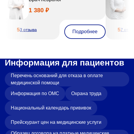
1 380 ₽
1
5
5
3 отзыва
7 отзы
Подробнее
Информация для пациентов
Перечень оснований для отказа в оплате
медицинской помощи
Информация по ОМС
Охрана труда
Национальный календарь прививок
Прейскурант цен на медицинские услуги
Образец договора на платные медицинские