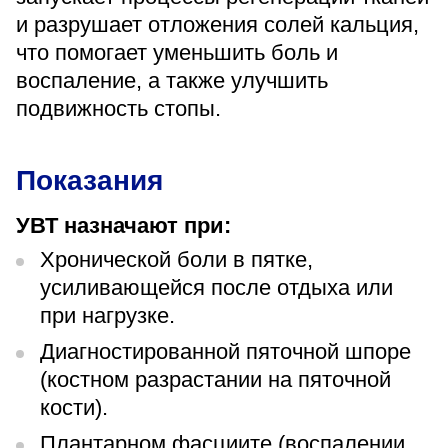
«Парус»
и разрушает отложения солей кальция,
что помогает уменьшить боль и
Адрес
399000, г. Липецк, Плехановское лесничество,
воспаление, а также улучшить
Ленинский лесхоз, квартал 67
подвижность стопы.
Понедельник — четверг
08:00–16:45
перерыв 12:00–12:30
Показания
Пятница
08:00–15:45
перерыв 12:00–12:30
УВТ назначают при:
Администратор
Хронической боли в пятке,
+7 (4742) 72-73-31
усиливающейся после отдыха или
при нагрузке.
Диагностированной пяточной шпоре
(костном разрастании на пяточной
кости).
Версия для слабовидящих
Плантарном фасциите (воспалении