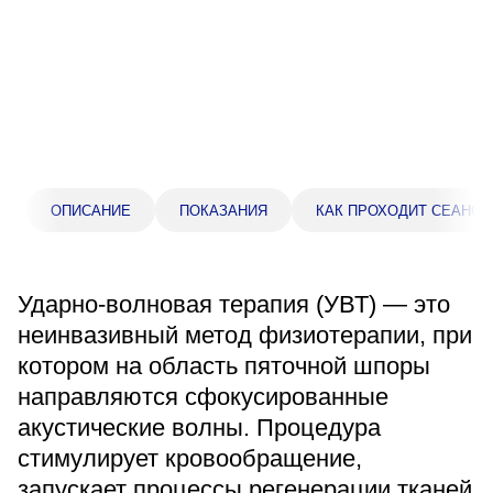
Прейскурант цен
Спроси врача
Контакты
Центр здоровья НЛМК
ОПИСАНИЕ
ПОКАЗАНИЯ
КАК ПРОХОДИТ СЕАНС
Адрес
398005, г. Липецк, пл. Металлургов, 1
Ударно-волновая терапия (УВТ) — это
Понедельник — пятница 7:30–20:00
неинвазивный метод физиотерапии, при
Суббота 08:00–16:00
котором на область пяточной шпоры
Регистратура
направляются сфокусированные
+7 (4742) 55-55-43
акустические волны. Процедура
стимулирует кровообращение,
Санаторий-профилакторий
запускает процессы регенерации тканей