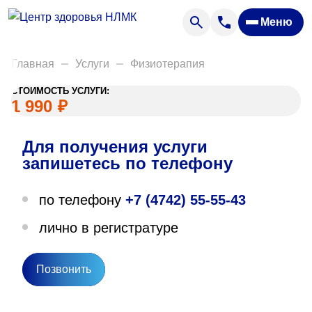
Анализы
Меню
Диагностика
Акции
Главная
Услуги
Физиотерапия
Пациентам
СТОИМОСТЬ УСЛУГИ:
Вакансии
1 990
₽
Для получения услуги
О нас
запишетесь по телефону
Отзывы
по телефону
+7 (4742) 55-55-43
Закупки
лично в регистратуре
Вопрос — ответ
Направления деятельности
Позвонить
Новости