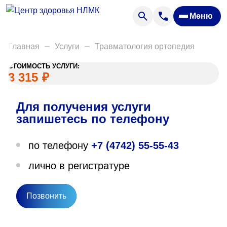
Анализы
Меню
Диагностика
Акции
Главная
Услуги
Травматология ортопедия
Пациентам
СТОИМОСТЬ УСЛУГИ:
Вакансии
3 315
₽
Для получения услуги
О нас
запишетесь по телефону
Отзывы
по телефону
+7 (4742) 55-55-43
Закупки
лично в регистратуре
Вопрос — ответ
Направления деятельности
Позвонить
Новости