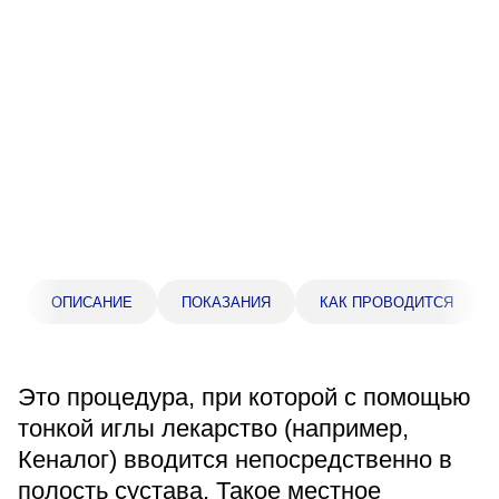
Прейскурант цен
Спроси врача
Контакты
Центр здоровья НЛМК
Адрес
398005, г. Липецк, пл. Металлургов, 1
ОПИСАНИЕ
ПОКАЗАНИЯ
КАК ПРОВОДИТСЯ
Понедельник — пятница 7:30–20:00
Суббота 08:00–16:00
Регистратура
Это процедура, при которой с помощью
+7 (4742) 55-55-43
тонкой иглы лекарство (например,
Кеналог) вводится непосредственно в
Санаторий-профилакторий
полость сустава. Такое местное