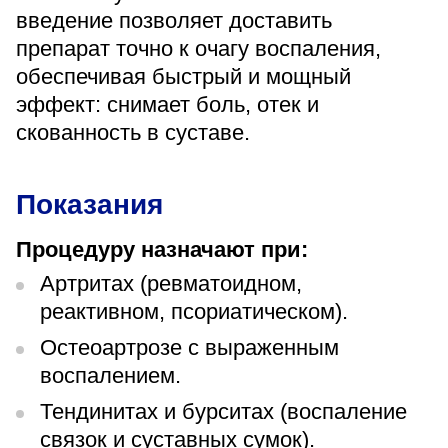
«Парус»
введение позволяет доставить
препарат точно к очагу воспаления,
Адрес
обеспечивая быстрый и мощный
399000, г. Липецк, Плехановское лесничество,
Ленинский лесхоз, квартал 67
эффект: снимает боль, отек и
Понедельник — четверг
скованность в суставе.
08:00–16:45
перерыв 12:00–12:30
Пятница
Показания
08:00–15:45
перерыв 12:00–12:30
Администратор
Процедуру назначают при:
+7 (4742) 72-73-31
Артритах (ревматоидном,
реактивном, псориатическом).
Остеоартрозе с выраженным
воспалением.
Тендинитах и бурситах (воспаление
Версия для слабовидящих
связок и суставных сумок).