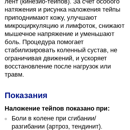
лент (кинезио-тейпов). За счет особого
«Парус»
натяжения и рисунка наложения тейпы
приподнимают кожу, улучшают
Адрес
399000, г. Липецк, Плехановское лесничество,
микроциркуляцию и лимфоток, снижают
Ленинский лесхоз, квартал 67
мышечное напряжение и уменьшают
Понедельник — четверг
08:00–16:45
боль. Процедура помогает
перерыв 12:00–12:30
стабилизировать коленный сустав, не
Пятница
ограничивая движений, и ускоряет
08:00–15:45
перерыв 12:00–12:30
восстановление после нагрузок или
Администратор
травм.
+7 (4742) 72-73-31
Показания
Наложение тейпов показано при:
Боли в колене при сгибании/
Версия для слабовидящих
разгибании (артроз, тендинит).