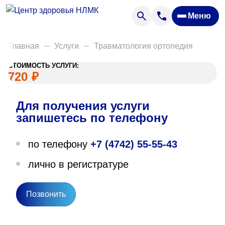
Анализы
Меню
Диагностика
Акции
Главная
Услуги
Травматология ортопедия
Пациентам
СТОИМОСТЬ УСЛУГИ:
Вакансии
720
₽
Для получения услуги
О нас
запишетесь по телефону
Отзывы
по телефону
+7 (4742) 55-55-43
Закупки
лично в регистратуре
Вопрос — ответ
Направления деятельности
Позвонить
Новости