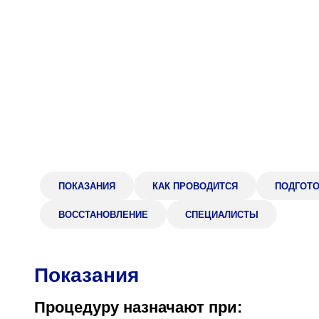
Адрес
398005, г. Липецк, пл. Металлургов, 1
Понедельник — пятница 7:30–20:00
Суббота 08:00–16:00
Регистратура
+7 (4742) 55-55-43
ПОКАЗАНИЯ
КАК ПРОВОДИТСЯ
ПОДГОТ
ВОССТАНОВЛЕНИЕ
СПЕЦИАЛИСТЫ
Показания
Процедуру назначают при: