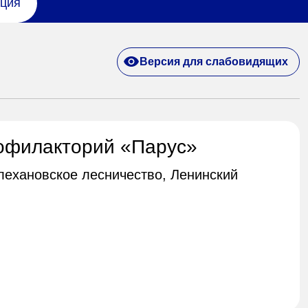
ция
Версия для слабовидящих
офилакторий «Парус»
Плехановское лесничество, Ленинский