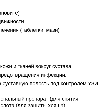
иновите)
движности
ечения (таблетки, мази)
ожи и тканей вокруг сустава.
 предотвращения инфекции.
 в суставную полость под контролем УЗИ
мональный препарат (для снятия
ислота (для защиты хряща).