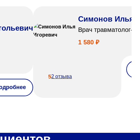
Симонов Илья 
тольевич
Врач травматолог-о
1 580 ₽
П
5
2 отзыва
одробнее
циентов