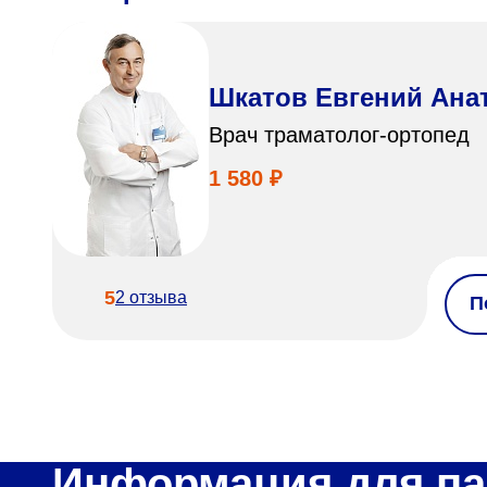
Шкатов Евгений Ана
Врач траматолог-ортопед
1 580 ₽
5
2 отзыва
П
Информация для па