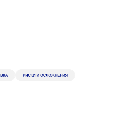
Адрес
399000, г. Липецк, П
Ленинский лесхоз, к
Понедельник — четверг
08:00–16:45
перерыв 12:00–12:30
Пятница
08:00–15:45
перерыв 12:00–12:30
Администратор
+7 (4742) 72-73-31
ОВКА
РИСКИ И ОСЛОЖНЕНИЯ