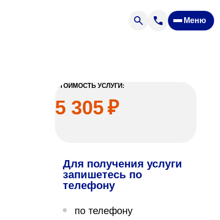
Меню
Отзывы
Вопрос — ответ
ости
Новости
Спроси врача
СТОИМОСТЬ УСЛУГИ:
5 305
₽
Для получения услуги
ящих
запишетесь по
телефону
офилакторий «Парус»
по телефону