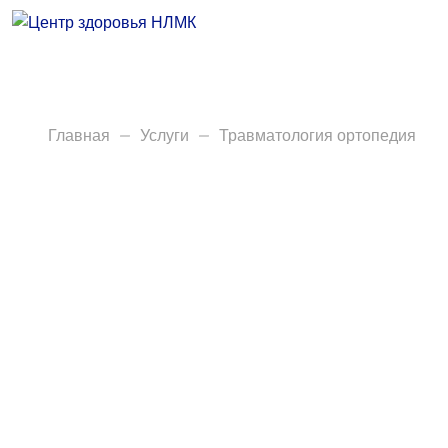
Врачи
Услуги
Анализы
Главная
Услуги
Травматология ортопедия
Диагностика
Акции
Пациентам
Вакансии
Центр здоровья НЛМК