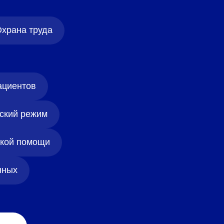
храна труда
ациентов
ский режим
ской помощи
нных