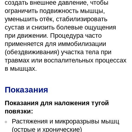
создать внешнее давление, чтобы
«Парус»
ограничить подвижность мышцы,
Адрес
уменьшить отёк, стабилизировать
399000, г. Липецк, Плехановское лесничество,
сустав и снизить болевые ощущения
Ленинский лесхоз, квартал 67
при движении. Процедура часто
Понедельник — четверг
08:00–16:45
применяется для иммобилизации
перерыв 12:00–12:30
(обездвиживания) участка тела при
Пятница
травмах или воспалительных процессах
08:00–15:45
перерыв 12:00–12:30
в мышцах.
Администратор
+7 (4742) 72-73-31
Показания
Показания для наложения тугой
повязки:
Растяжения и микроразрывы мышц
Версия для слабовидящих
(острые и хронические)