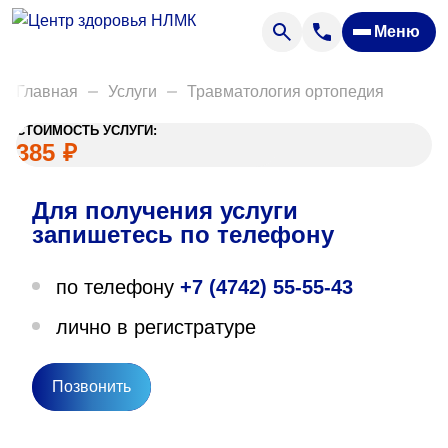
Анализы
Меню
Диагностика
Акции
Главная
Услуги
Травматология ортопедия
Пациентам
СТОИМОСТЬ УСЛУГИ:
Вакансии
385
₽
Для получения услуги
О нас
запишетесь по телефону
Отзывы
по телефону
+7 (4742) 55-55-43
Закупки
лично в регистратуре
Вопрос — ответ
Направления деятельности
Позвонить
Новости