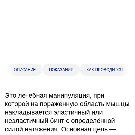
Прейскурант цен
Спроси врача
Контакты
Центр здоровья НЛМК
ОПИСАНИЕ
ПОКАЗАНИЯ
КАК ПРОВОДИТСЯ
Адрес
398005, г. Липецк, пл. Металлургов, 1
Понедельник — пятница 7:30–20:00
Это лечебная манипуляция, при
Суббота 08:00–16:00
Регистратура
которой на поражённую область мышцы
+7 (4742) 55-55-43
накладывается эластичный или
неэластичный бинт с определённой
силой натяжения. Основная цель —
Санаторий-профилакторий