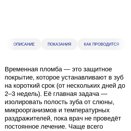
Прейскурант цен
Спроси врача
Контакты
ОПИСАНИЕ
ПОКАЗАНИЯ
КАК ПРОВОДИТСЯ
Центр здоровья НЛМК
Временная пломба — это защитное
Адрес
398005, г. Липецк, пл. Металлургов, 1
покрытие, которое устанавливают в зуб
Понедельник — пятница 7:30–20:00
на короткий срок (от нескольких дней до
Суббота 08:00–16:00
2–3 недель). Её главная задача —
Регистратура
изолировать полость зуба от слюны,
+7 (4742) 55-55-43
микроорганизмов и температурных
раздражителей, пока врач не проведёт
постоянное лечение. Чаще всего
Санаторий-профилакторий