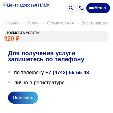
Анализы
Меню
Диагностика
Акции
Главная
Услуги
Стоматология
Восстановление
Пациентам
СТОИМОСТЬ УСЛУГИ:
Вакансии
220
₽
Для получения услуги
О нас
запишетесь по телефону
Отзывы
по телефону
+7 (4742) 55-55-43
Закупки
лично в регистратуре
Вопрос — ответ
Направления деятельности
Позвонить
Новости