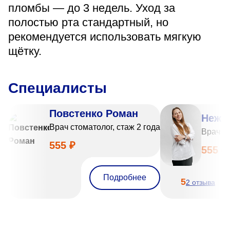
пломбы — до 3 недель. Уход за
полостью рта стандартный, но
рекомендуется использовать мягкую
щётку.
Специалисты
Повстенко Роман
Нежн
Врач стоматолог, стаж 2 года
Врач ст
555 ₽
555 ₽
Подробнее
5
2 отзыва