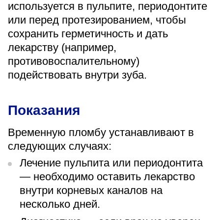
используется в пульпите, периодонтите
«Парус»
или перед протезированием, чтобы
Адрес
сохранить герметичность и дать
399000, г. Липецк, Плехановское лесничество,
Ленинский лесхоз, квартал 67
лекарству (например,
противовоспалительному)
Понедельник — четверг
08:00–16:45
подействовать внутри зуба.
перерыв 12:00–12:30
Пятница
08:00–15:45
Показания
перерыв 12:00–12:30
Администратор
+7 (4742) 72-73-31
Временную пломбу устанавливают в
следующих случаях:
Лечение пульпита или периодонтита
— необходимо оставить лекарство
внутри корневых каналов на
несколько дней.
Версия для слабовидящих