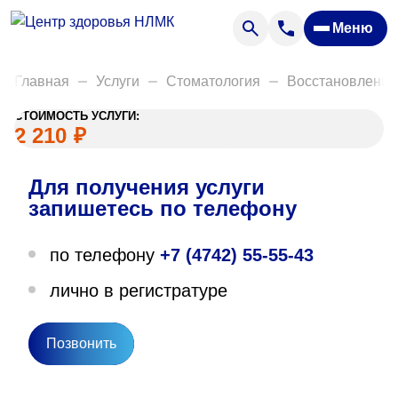
Анализы
Меню
Диагностика
Акции
Главная
Услуги
Стоматология
Восстановление
Пациентам
СТОИМОСТЬ УСЛУГИ:
Вакансии
2 210
₽
Для получения услуги
О нас
запишетесь по телефону
Отзывы
по телефону
+7 (4742) 55-55-43
Закупки
лично в регистратуре
Вопрос — ответ
Направления деятельности
Позвонить
Новости