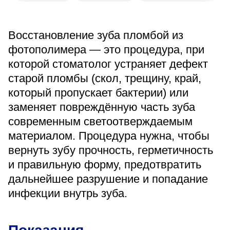
«Парус»
Адрес
Восстановление зуба пломбой из
399000, г. Липецк, Плехановское лесничество,
Ленинский лесхоз, квартал 67
фотополимера — это процедура, при
которой стоматолог устраняет дефект
Понедельник — четверг
08:00–16:45
старой пломбы (скол, трещину, край,
перерыв 12:00–12:30
который пропускает бактерии) или
Пятница
08:00–15:45
заменяет повреждённую часть зуба
перерыв 12:00–12:30
современным светоотверждаемым
Администратор
материалом. Процедура нужна, чтобы
+7 (4742) 72-73-31
вернуть зубу прочность, герметичность
и правильную форму, предотвратить
дальнейшее разрушение и попадание
инфекции внутрь зуба.
Версия для слабовидящих