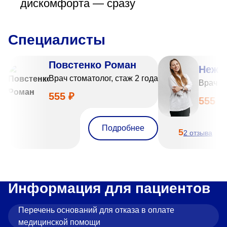
дискомфорта — сразу
Специалисты
Повстенко Роман
Нежн
Врач стоматолог, стаж 2 года
Врач ст
555 ₽
555 ₽
Подробнее
5
2 отзыва
Информация для пациентов
Перечень оснований для отказа в оплате
медицинской помощи