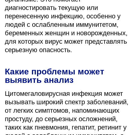
«Парус»
диагностировать текущую или
перенесенную инфекцию, особенно у
Адрес
399000, г. Липецк, Плехановское лесничество,
людей с ослабленным иммунитетом,
Ленинский лесхоз, квартал 67
беременных женщин и новорожденных,
Понедельник — четверг
для которых вирус может представлять
08:00–16:45
перерыв 12:00–12:30
серьезную опасность.
Пятница
08:00–15:45
перерыв 12:00–12:30
Какие проблемы может
Администратор
выявить анализ
+7 (4742) 72-73-31
Цитомегаловирусная инфекция может
вызывать широкий спектр заболеваний,
от легких симптомов, напоминающих
простуду, до серьезных осложнений,
Версия для слабовидящих
таких как пневмония, гепатит, ретинит у