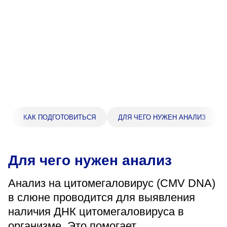
Прейскурант цен
Спроси врача
Контакты
Центр здоровья НЛМК
КАК ПОДГОТОВИТЬСЯ
ДЛЯ ЧЕГО НУЖЕН АНАЛИЗ
Адрес
398005, г. Липецк, пл. Металлургов, 1
Понедельник — пятница 7:30–20:00
Для чего нужен анализ
Суббота 08:00–16:00
Регистратура
Анализ на цитомегаловирус (CMV DNA)
+7 (4742) 55-55-43
в слюне проводится для выявления
наличия ДНК цитомегаловируса в
Санаторий-профилакторий
организме. Это помогает