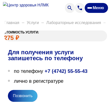
Анализы
Меню
Диагностика
Акции
Главная
Услуги
Лабораторные исследования
Д
Пациентам
СТОИМОСТЬ УСЛУГИ:
Вакансии
275
₽
Для получения услуги
О нас
запишетесь по телефону
Отзывы
по телефону
+7 (4742) 55-55-43
Закупки
лично в регистратуре
Вопрос — ответ
Направления деятельности
Позвонить
Новости