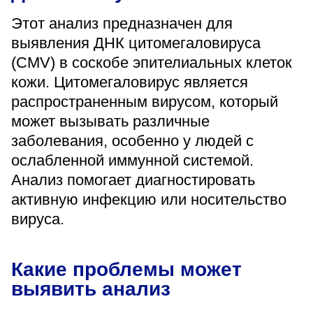
«Парус»
Этот анализ предназначен для
выявления ДНК цитомегаловируса
Адрес
399000, г. Липецк, Плехановское лесничество,
(CMV) в соскобе эпителиальных клеток
Ленинский лесхоз, квартал 67
кожи. Цитомегаловирус является
Понедельник — четверг
08:00–16:45
распространенным вирусом, который
перерыв 12:00–12:30
может вызывать различные
Пятница
заболевания, особенно у людей с
08:00–15:45
перерыв 12:00–12:30
ослабленной иммунной системой.
Администратор
Анализ помогает диагностировать
+7 (4742) 72-73-31
активную инфекцию или носительство
вируса.
Какие проблемы может
выявить анализ
Версия для слабовидящих