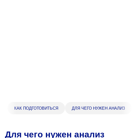
Прейскурант цен
Спроси врача
Контакты
Центр здоровья НЛМК
Адрес
398005, г. Липецк, пл. Металлургов, 1
Понедельник — пятница 7:30–20:00
Суббота 08:00–16:00
Регистратура
КАК ПОДГОТОВИТЬСЯ
ДЛЯ ЧЕГО НУЖЕН АНАЛИЗ
+7 (4742) 55-55-43
Для чего нужен анализ
Санаторий-профилакторий