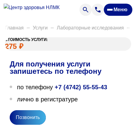
Анализы
Меню
Диагностика
Акции
Главная
Услуги
Лабораторные исследования
Д
Пациентам
СТОИМОСТЬ УСЛУГИ:
Вакансии
275
₽
Для получения услуги
О нас
запишетесь по телефону
Отзывы
по телефону
+7 (4742) 55-55-43
Закупки
лично в регистратуре
Вопрос — ответ
Направления деятельности
Позвонить
Новости