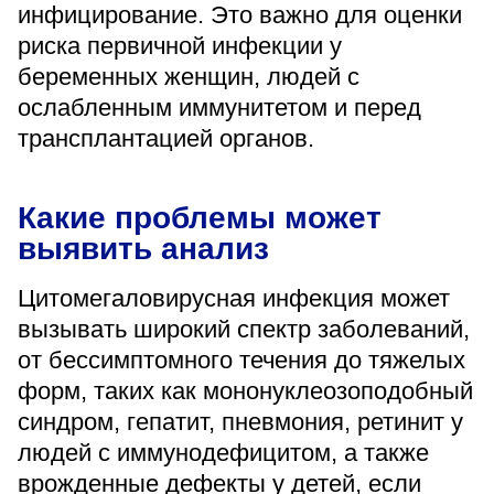
инфицирование. Это важно для оценки
«Парус»
риска первичной инфекции у
Адрес
беременных женщин, людей с
399000, г. Липецк, Плехановское лесничество,
Ленинский лесхоз, квартал 67
ослабленным иммунитетом и перед
трансплантацией органов.
Понедельник — четверг
08:00–16:45
перерыв 12:00–12:30
Пятница
Какие проблемы может
08:00–15:45
выявить анализ
перерыв 12:00–12:30
Администратор
+7 (4742) 72-73-31
Цитомегаловирусная инфекция может
вызывать широкий спектр заболеваний,
от бессимптомного течения до тяжелых
форм, таких как мононуклеозоподобный
синдром, гепатит, пневмония, ретинит у
людей с иммунодефицитом, а также
Версия для слабовидящих
врожденные дефекты у детей, если