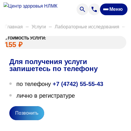
Анализы
Меню
Диагностика
Акции
Главная
Услуги
Лабораторные исследования
Д
Пациентам
СТОИМОСТЬ УСЛУГИ:
Вакансии
155
₽
Для получения услуги
О нас
запишетесь по телефону
Отзывы
по телефону
+7 (4742) 55-55-43
Закупки
лично в регистратуре
Вопрос — ответ
Направления деятельности
Позвонить
Новости