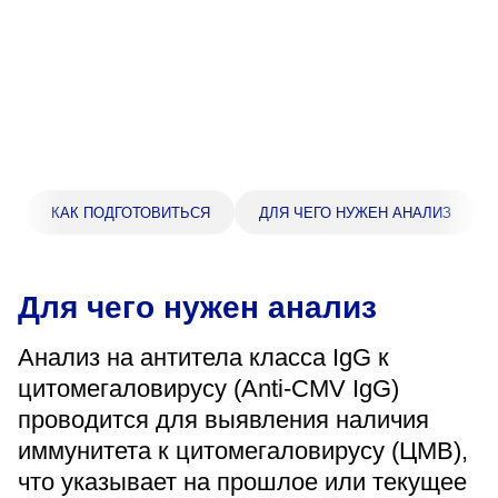
Прейскурант цен
Спроси врача
Контакты
Центр здоровья НЛМК
КАК ПОДГОТОВИТЬСЯ
ДЛЯ ЧЕГО НУЖЕН АНАЛИЗ
Адрес
398005, г. Липецк, пл. Металлургов, 1
Для чего нужен анализ
Понедельник — пятница 7:30–20:00
Суббота 08:00–16:00
Анализ на антитела класса IgG к
Регистратура
цитомегаловирусу (Anti-CMV IgG)
+7 (4742) 55-55-43
проводится для выявления наличия
иммунитета к цитомегаловирусу (ЦМВ),
что указывает на прошлое или текущее
Санаторий-профилакторий