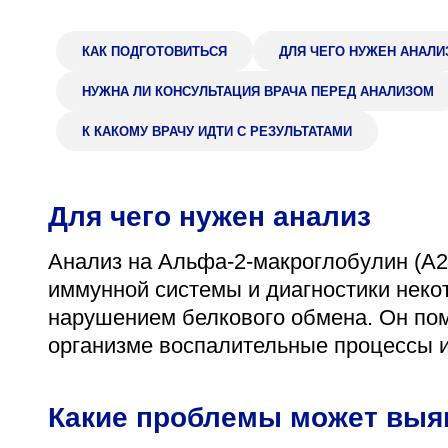
Адрес
398005, г. Липецк, пл. Металлургов, 1
КАК ПОДГОТОВИТЬСЯ
ДЛЯ ЧЕГО НУЖЕН АНАЛИ
Понедельник — пятница 7:30–20:00
НУЖНА ЛИ КОНСУЛЬТАЦИЯ ВРАЧА ПЕРЕД АНАЛИЗОМ
Суббота 08:00–16:00
К КАКОМУ ВРАЧУ ИДТИ С РЕЗУЛЬТАТАМИ
Для чего нужен анализ
Регистратура
+7 (4742) 55-55-43
Анализ на Альфа-2-макроглобулин (A2
иммунной системы и диагностики неко
нарушением белкового обмена. Он помо
организме воспалительные процессы и
Какие проблемы может выя