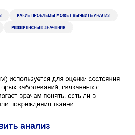
Адрес
399000, г. Липецк, П
З
КАКИЕ ПРОБЛЕМЫ МОЖЕТ ВЫЯВИТЬ АНАЛИЗ
Ленинский лесхоз, к
РЕФЕРЕНСНЫЕ ЗНАЧЕНИЯ
Понедельник — четверг
08:00–16:45
перерыв 12:00–12:30
Пятница
08:00–15:45
перерыв 12:00–12:30
Администратор
+7 (4742) 72-73-31
M) используется для оценки состояния
торых заболеваний, связанных с
гает врачам понять, есть ли в
ли повреждения тканей.
вить анализ