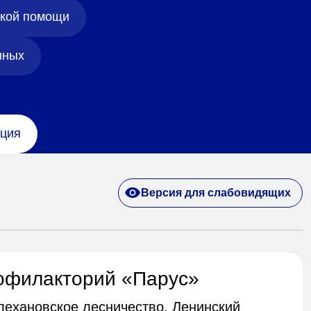
ской помощи
нных
ция
Версия для слабовидящих
офилакторий «Парус»
Плехановское лесничество, Ленинский