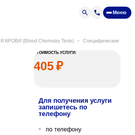
Меню
Отзывы
Вопрос — ответ
ости
Новости
ОВИ (Blood Chemistry Tests)
Специфические белки (S
Спроси врача
СТОИМОСТЬ УСЛУГИ:
405
₽
Для получения услуги
ящих
запишетесь по
телефону
офилакторий «Парус»
по телефону