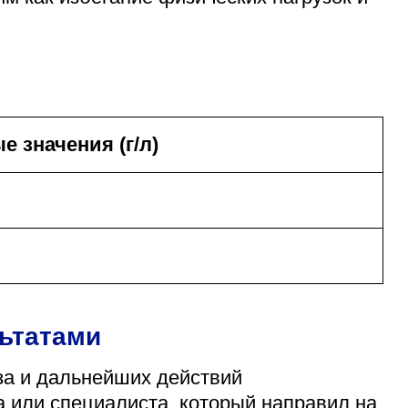
 значения (г/л)
льтатами
за и дальнейших действий
а или специалиста, который направил на