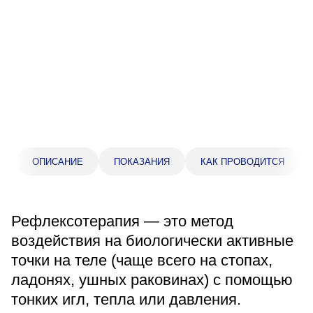
Прейскурант цен
Спроси врача
Контакты
Центр здоровья НЛМК
ОПИСАНИЕ
ПОКАЗАНИЯ
КАК ПРОВОДИТСЯ
Адрес
398005, г. Липецк, пл. Металлургов, 1
Понедельник — пятница 7:30–20:00
Рефлексотерапия — это метод
Суббота 08:00–16:00
Регистратура
воздействия на биологически активные
+7 (4742) 55-55-43
точки на теле (чаще всего на стопах,
ладонях, ушных раковинах) с помощью
тонких игл, тепла или давления.
Санаторий-профилакторий