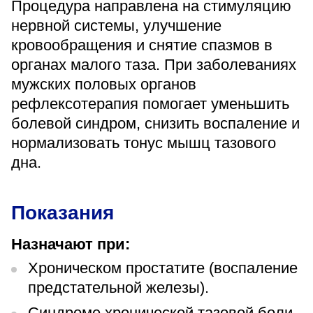
Процедура направлена на стимуляцию
«Парус»
нервной системы, улучшение
Адрес
кровообращения и снятие спазмов в
399000, г. Липецк, Плехановское лесничество,
органах малого таза. При заболеваниях
Ленинский лесхоз, квартал 67
мужских половых органов
Понедельник — четверг
08:00–16:45
рефлексотерапия помогает уменьшить
перерыв 12:00–12:30
болевой синдром, снизить воспаление и
Пятница
нормализовать тонус мышц тазового
08:00–15:45
перерыв 12:00–12:30
дна.
Администратор
+7 (4742) 72-73-31
Показания
Назначают при:
Хроническом простатите (воспаление
предстательной железы).
Версия для слабовидящих
Синдроме хронической тазовой боли.