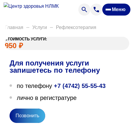
Анализы
Меню
Диагностика
Акции
Главная
Услуги
Рефлексотерапия
Пациентам
СТОИМОСТЬ УСЛУГИ:
Вакансии
950
₽
Для получения услуги
О нас
запишетесь по телефону
Отзывы
по телефону
+7 (4742) 55-55-43
Закупки
лично в регистратуре
Вопрос — ответ
Направления деятельности
Позвонить
Новости