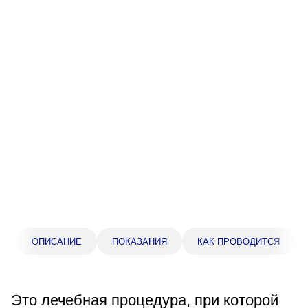
Прейскурант цен
Спроси врача
Контакты
Центр здоровья НЛМК
Адрес
398005, г. Липецк, пл. Металлургов, 1
Понедельник — пятница 7:30–20:00
Суббота 08:00–16:00
Регистратура
ОПИСАНИЕ
ПОКАЗАНИЯ
КАК ПРОВОДИТСЯ
+7 (4742) 55-55-43
Это лечебная процедура, при которой
Санаторий-профилакторий