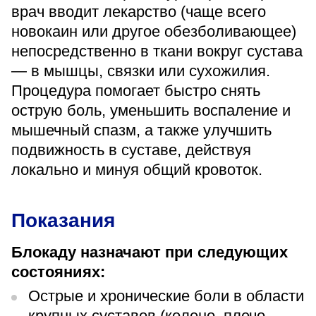
«Парус»
врач вводит лекарство (чаще всего
новокаин или другое обезболивающее)
Адрес
непосредственно в ткани вокруг сустава
399000, г. Липецк, Плехановское лесничество,
Ленинский лесхоз, квартал 67
— в мышцы, связки или сухожилия.
Понедельник — четверг
Процедура помогает быстро снять
08:00–16:45
острую боль, уменьшить воспаление и
перерыв 12:00–12:30
мышечный спазм, а также улучшить
Пятница
08:00–15:45
подвижность в суставе, действуя
перерыв 12:00–12:30
Администратор
локально и минуя общий кровоток.
+7 (4742) 72-73-31
Показания
Блокаду назначают при следующих
состояниях:
Острые и хронические боли в области
Версия для слабовидящих
крупных суставов (колено, плечо,