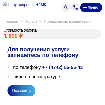
Анализы
Меню
Диагностика
Акции
Главная
Услуги
Процедурные манипуляции
Пациентам
СТОИМОСТЬ УСЛУГИ:
Вакансии
1 600
₽
Для получения услуги
О нас
запишетесь по телефону
Отзывы
по телефону
+7 (4742) 55-55-43
Закупки
лично в регистратуре
Вопрос — ответ
Направления деятельности
Позвонить
Новости