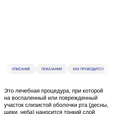
Прейскурант цен
Спроси врача
Контакты
Центр здоровья НЛМК
Адрес
398005, г. Липецк, пл. Металлургов, 1
ОПИСАНИЕ
ПОКАЗАНИЯ
КАК ПРОВОДИТСЯ
Понедельник — пятница 7:30–20:00
Суббота 08:00–16:00
Регистратура
Это лечебная процедура, при которой
+7 (4742) 55-55-43
на воспаленный или поврежденный
участок слизистой оболочки рта (десны,
Санаторий-профилакторий
щеки, неба) наносится тонкий слой