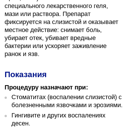
«Парус»
специального лекарственного геля,
мази или раствора. Препарат
Адрес
фиксируется на слизистой и оказывает
399000, г. Липецк, Плехановское лесничество,
Ленинский лесхоз, квартал 67
местное действие: снимает боль,
Понедельник — четверг
убирает отек, убивает вредные
08:00–16:45
перерыв 12:00–12:30
бактерии или ускоряет заживление
ранок и язв.
Пятница
08:00–15:45
перерыв 12:00–12:30
Администратор
Показания
+7 (4742) 72-73-31
Процедуру назначают при:
Стоматитах (воспалении слизистой) с
болезненными язвочками и эрозиями.
Гингивите и других воспалениях
Версия для слабовидящих
десен.