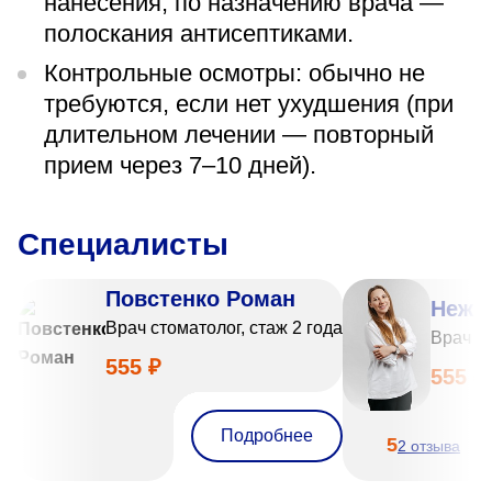
нанесения; по назначению врача —
полоскания антисептиками.
Контрольные осмотры: обычно не
требуются, если нет ухудшения (при
длительном лечении — повторный
прием через 7–10 дней).
Специалисты
Повстенко Роман
Нежн
Врач стоматолог, стаж 2 года
Врач ст
555 ₽
555 ₽
Подробнее
5
2 отзыва