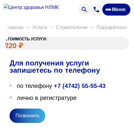
Анализы
Меню
Диагностика
Акции
Главная
Услуги
Стоматология
Пародонтология
Пациентам
СТОИМОСТЬ УСЛУГИ:
Вакансии
220
₽
Для получения услуги
О нас
запишетесь по телефону
Отзывы
по телефону
+7 (4742) 55-55-43
Закупки
лично в регистратуре
Вопрос — ответ
Направления деятельности
Позвонить
Новости