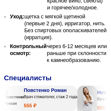
красное вино, свекла)
и горячее/холодное.
Уход:
щетка с мягкой щетиной
(первые 2 дня), ирригатор, нить.
Без спиртовых ополаскивателей
(ирратция).
Контрольный
через 6-12 месяцев или
осмотр:
раньше при склонности
к камнеобразованию.
Специалисты
Повстенко Роман
Нежн
Врач стоматолог, стаж 2 года
Врач ст
555 ₽
555 ₽