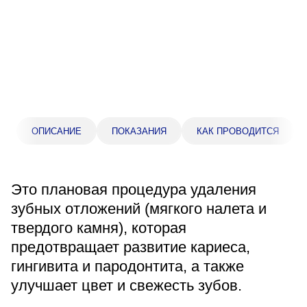
Прейскурант цен
Спроси врача
Контакты
Центр здоровья НЛМК
ОПИСАНИЕ
ПОКАЗАНИЯ
КАК ПРОВОДИТСЯ
Адрес
398005, г. Липецк, пл. Металлургов, 1
Это плановая процедура удаления
Понедельник — пятница 7:30–20:00
зубных отложений (мягкого налета и
Суббота 08:00–16:00
твердого камня), которая
Регистратура
предотвращает развитие кариеса,
+7 (4742) 55-55-43
гингивита и пародонтита, а также
улучшает цвет и свежесть зубов.
Санаторий-профилакторий