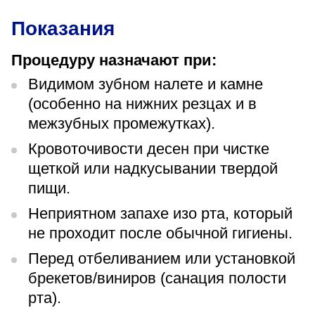
«Парус»
Показания
Адрес
399000, г. Липецк, Плехановское лесничество,
Процедуру назначают при:
Ленинский лесхоз, квартал 67
Видимом зубном налете и камне
Понедельник — четверг
08:00–16:45
(особенно на нижних резцах и в
перерыв 12:00–12:30
межзубных промежутках).
Пятница
08:00–15:45
Кровоточивости десен при чистке
перерыв 12:00–12:30
Администратор
щеткой или надкусывании твердой
+7 (4742) 72-73-31
пищи.
Неприятном запахе изо рта, который
не проходит после обычной гигиены.
Перед отбеливанием или установкой
брекетов/виниров (санация полости
Версия для слабовидящих
рта).