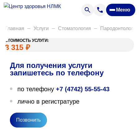
Анализы
Меню
Диагностика
Акции
Главная
Услуги
Стоматология
Пародонтология
Пациентам
СТОИМОСТЬ УСЛУГИ:
Вакансии
3 315
₽
Для получения услуги
О нас
запишетесь по телефону
Отзывы
по телефону
+7 (4742) 55-55-43
Закупки
лично в регистратуре
Вопрос — ответ
Направления деятельности
Позвонить
Новости