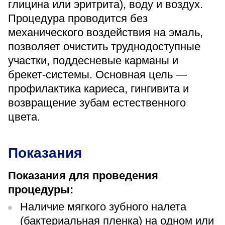
глицина или эритрита), воду и воздух.
«Парус»
Процедура проводится без
Адрес
механического воздействия на эмаль,
399000, г. Липецк, Плехановское лесничество,
позволяет очистить труднодоступные
Ленинский лесхоз, квартал 67
участки, поддесневые карманы и
Понедельник — четверг
08:00–16:45
брекет-системы. Основная цель —
перерыв 12:00–12:30
профилактика кариеса, гингивита и
Пятница
возвращение зубам естественного
08:00–15:45
перерыв 12:00–12:30
цвета.
Администратор
+7 (4742) 72-73-31
Показания
Показания для проведения
процедуры:
Наличие мягкого зубного налета
Версия для слабовидящих
(бактериальная пленка) на одном или