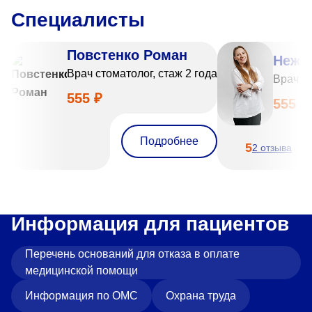
Специалисты
Повстенко Роман
Нежн
Врач стоматолог, стаж 2 года
Врач ст
555 ₽
555 ₽
Подробнее
5
2 отзыва
Информация для пациентов
Перечень оснований для отказа в оплате
медицинской помощи
Информация по ОМС
Охрана труда