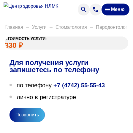
Анализы
Меню
Диагностика
Акции
Главная
Услуги
Стоматология
Пародонтология
Пациентам
СТОИМОСТЬ УСЛУГИ:
Вакансии
330
₽
Для получения услуги
О нас
запишетесь по телефону
Отзывы
по телефону
+7 (4742) 55-55-43
Закупки
лично в регистратуре
Вопрос — ответ
Направления деятельности
Позвонить
Новости