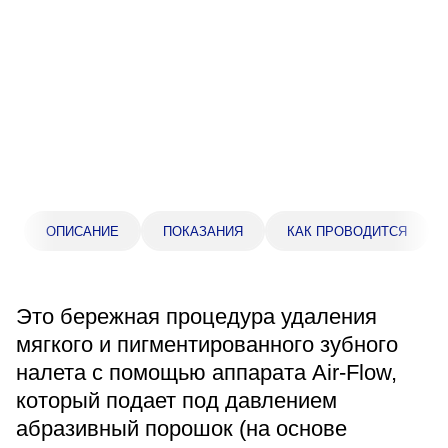
Прейскурант цен
Спроси врача
Контакты
Центр здоровья НЛМК
ОПИСАНИЕ
ПОКАЗАНИЯ
КАК ПРОВОДИТСЯ
Адрес
398005, г. Липецк, пл. Металлургов, 1
Понедельник — пятница 7:30–20:00
Это бережная процедура удаления
Суббота 08:00–16:00
Регистратура
мягкого и пигментированного зубного
+7 (4742) 55-55-43
налета с помощью аппарата Air-Flow,
который подает под давлением
абразивный порошок (на основе
Санаторий-профилакторий