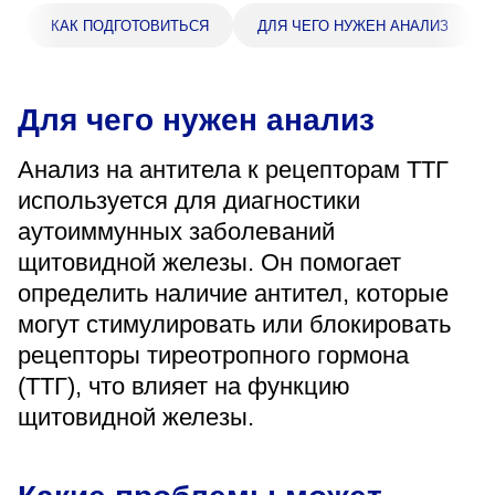
«Парус»
КАК ПОДГОТОВИТЬСЯ
ДЛЯ ЧЕГО НУЖЕН АНАЛИЗ
Адрес
399000, г. Липецк, Плехановское лесничество,
Ленинский лесхоз, квартал 67
Для чего нужен анализ
Понедельник — четверг
08:00–16:45
Анализ на антитела к рецепторам ТТГ
перерыв 12:00–12:30
используется для диагностики
Пятница
08:00–15:45
аутоиммунных заболеваний
перерыв 12:00–12:30
щитовидной железы. Он помогает
Администратор
определить наличие антител, которые
+7 (4742) 72-73-31
могут стимулировать или блокировать
рецепторы тиреотропного гормона
(ТТГ), что влияет на функцию
щитовидной железы.
Версия для слабовидящих