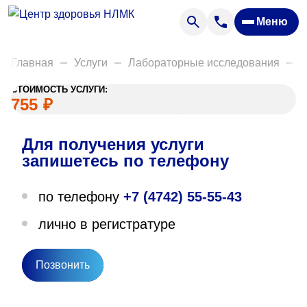
Анализы
Меню
Диагностика
Акции
Главная
Услуги
Лабораторные исследования
Д
Пациентам
СТОИМОСТЬ УСЛУГИ:
Вакансии
755
₽
Для получения услуги
О нас
запишетесь по телефону
Отзывы
по телефону
+7 (4742) 55-55-43
Закупки
лично в регистратуре
Вопрос — ответ
Направления деятельности
Позвонить
Новости