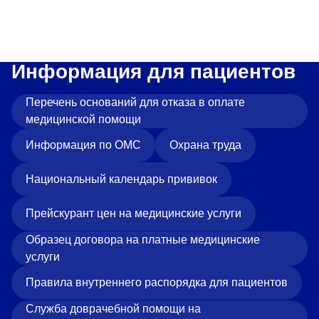
«Парус»
Адрес
399000, г. Липецк, Плехановское лесничество,
Ленинский лесхоз, квартал 67
Информация для пациентов
Понедельник — четверг
08:00–16:45
Перечень оснований для отказа в оплате
перерыв 12:00–12:30
медицинской помощи
Пятница
08:00–15:45
Информация по ОМС
Охрана труда
перерыв 12:00–12:30
Администратор
Национальный календарь прививок
+7 (4742) 72-73-31
Прейскурант цен на медицинские услуги
Образец договора на платные медицинские
услуги
Правила внутреннего распорядка для пациентов
Версия для слабовидящих
Служба доврачебной помощи на