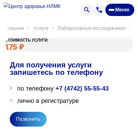
Анализы
Меню
Диагностика
Акции
Главная
Услуги
Лабораторные исследования
Д
Пациентам
СТОИМОСТЬ УСЛУГИ:
Вакансии
175
₽
Для получения услуги
О нас
запишетесь по телефону
Отзывы
по телефону
+7 (4742) 55-55-43
Закупки
лично в регистратуре
Вопрос — ответ
Направления деятельности
Позвонить
Новости