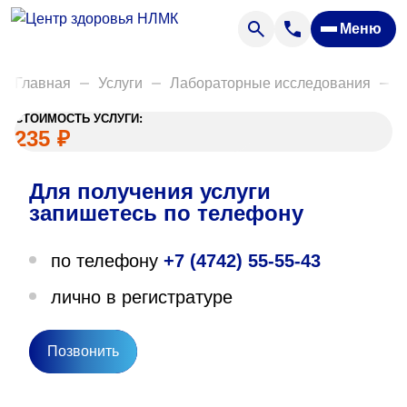
Анализы
Меню
Диагностика
Акции
Главная
Услуги
Лабораторные исследования
Д
Пациентам
СТОИМОСТЬ УСЛУГИ:
Вакансии
235
₽
Для получения услуги
О нас
запишетесь по телефону
Отзывы
по телефону
+7 (4742) 55-55-43
Закупки
лично в регистратуре
Вопрос — ответ
Направления деятельности
Позвонить
Новости