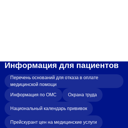
Прейскурант цен
Спроси врача
Контакты
Центр здоровья НЛМК
Информация для пациентов
Адрес
398005, г. Липецк, пл. Металлургов, 1
Перечень оснований для отказа в оплате
Понедельник — пятница 7:30–20:00
медицинской помощи
Суббота 08:00–16:00
Регистратура
Информация по ОМС
Охрана труда
+7 (4742) 55-55-43
Национальный календарь прививок
Прейскурант цен на медицинские услуги
Санаторий-профилакторий