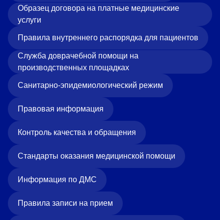
«Парус»
Образец договора на платные медицинские
услуги
Адрес
399000, г. Липецк, Плехановское лесничество,
Правила внутреннего распорядка для пациентов
Ленинский лесхоз, квартал 67
Служба доврачебной помощи на
Понедельник — четверг
производственных площадках
08:00–16:45
перерыв 12:00–12:30
Санитарно-эпидемиологический режим
Пятница
08:00–15:45
перерыв 12:00–12:30
Правовая информация
Администратор
+7 (4742) 72-73-31
Контроль качества и обращения
Стандарты оказания медицинской помощи
Информация по ДМС
Правила записи на прием
Версия для слабовидящих