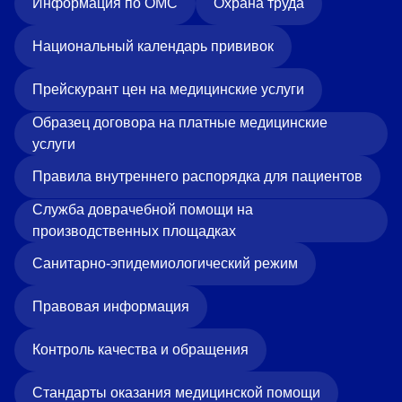
Информация по ОМС
Охрана труда
«Парус»
Национальный календарь прививок
Адрес
399000, г. Липецк, Плехановское лесничество,
Ленинский лесхоз, квартал 67
Прейскурант цен на медицинские услуги
Понедельник — четверг
Образец договора на платные медицинские
08:00–16:45
перерыв 12:00–12:30
услуги
Пятница
Правила внутреннего распорядка для пациентов
08:00–15:45
перерыв 12:00–12:30
Служба доврачебной помощи на
Администратор
производственных площадках
+7 (4742) 72-73-31
Санитарно-эпидемиологический режим
Правовая информация
Контроль качества и обращения
Версия для слабовидящих
Стандарты оказания медицинской помощи