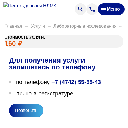
Анализы
Меню
Диагностика
Акции
Главная
Услуги
Лабораторные исследования
Д
Пациентам
СТОИМОСТЬ УСЛУГИ:
Вакансии
160
₽
Для получения услуги
О нас
запишетесь по телефону
Отзывы
по телефону
+7 (4742) 55-55-43
Закупки
лично в регистратуре
Вопрос — ответ
Направления деятельности
Позвонить
Новости