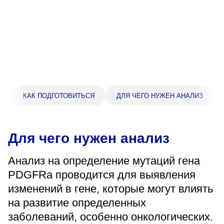
Прейскурант цен
Спроси врача
Контакты
Центр здоровья НЛМК
КАК ПОДГОТОВИТЬСЯ
ДЛЯ ЧЕГО НУЖЕН АНАЛИЗ
Адрес
398005, г. Липецк, пл. Металлургов, 1
Для чего нужен анализ
Понедельник — пятница 7:30–20:00
Суббота 08:00–16:00
Анализ на определение мутаций гена
Регистратура
PDGFRa проводится для выявления
+7 (4742) 55-55-43
изменений в гене, которые могут влиять
на развитие определенных
заболеваний, особенно онкологических.
Санаторий-профилакторий