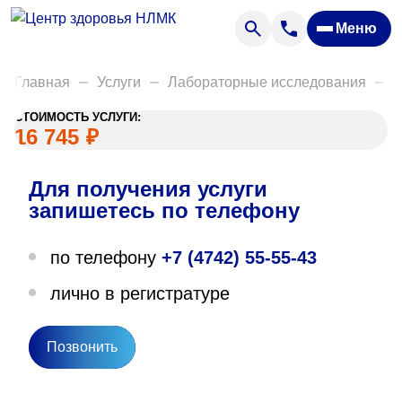
Анализы
Меню
Диагностика
Акции
Главная
Услуги
Лабораторные исследования
Д
Пациентам
СТОИМОСТЬ УСЛУГИ:
Вакансии
16 745
₽
Для получения услуги
О нас
запишетесь по телефону
Отзывы
по телефону
+7 (4742) 55-55-43
Закупки
лично в регистратуре
Вопрос — ответ
Направления деятельности
Позвонить
Новости