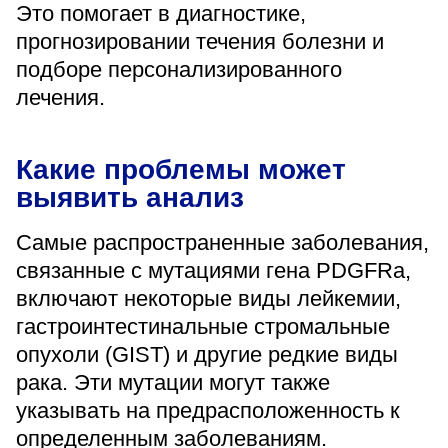
Это помогает в диагностике,
«Парус»
прогнозировании течения болезни и
Адрес
подборе персонализированного
399000, г. Липецк, Плехановское лесничество,
Ленинский лесхоз, квартал 67
лечения.
Понедельник — четверг
08:00–16:45
перерыв 12:00–12:30
Какие проблемы может
Пятница
выявить анализ
08:00–15:45
перерыв 12:00–12:30
Администратор
Самые распространенные заболевания,
+7 (4742) 72-73-31
связанные с мутациями гена PDGFRa,
включают некоторые виды лейкемии,
гастроинтестинальные стромальные
опухоли (GIST) и другие редкие виды
рака. Эти мутации могут также
указывать на предрасположенность к
Версия для слабовидящих
определенным заболеваниям.