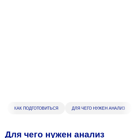
Прейскурант цен
Спроси врача
Контакты
Центр здоровья НЛМК
Адрес
398005, г. Липецк, пл. Металлургов, 1
Понедельник — пятница 7:30–20:00
Суббота 08:00–16:00
Регистратура
КАК ПОДГОТОВИТЬСЯ
ДЛЯ ЧЕГО НУЖЕН АНАЛИЗ
+7 (4742) 55-55-43
Для чего нужен анализ
Санаторий-профилакторий