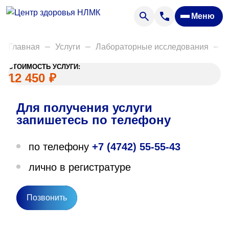
Анализы
Меню
Диагностика
Акции
Главная
Услуги
Лабораторные исследования
Д
Пациентам
СТОИМОСТЬ УСЛУГИ:
Вакансии
12 450
₽
Для получения услуги
О нас
запишетесь по телефону
Отзывы
по телефону
+7 (4742) 55-55-43
Закупки
лично в регистратуре
Вопрос — ответ
Направления деятельности
Позвонить
Новости