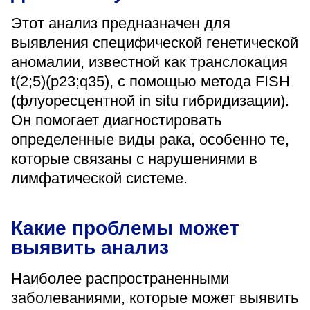
«Парус»
Этот анализ предназначен для
выявления специфической генетической
Адрес
399000, г. Липецк, Плехановское лесничество,
аномалии, известной как транслокация
Ленинский лесхоз, квартал 67
t(2;5)(p23;q35), с помощью метода FISH
Понедельник — четверг
08:00–16:45
(флуоресцентной in situ гибридизации).
перерыв 12:00–12:30
Он помогает диагностировать
Пятница
определенные виды рака, особенно те,
08:00–15:45
перерыв 12:00–12:30
которые связаны с нарушениями в
Администратор
лимфатической системе.
+7 (4742) 72-73-31
Какие проблемы может
выявить анализ
Наиболее распространенными
Версия для слабовидящих
заболеваниями, которые может выявить