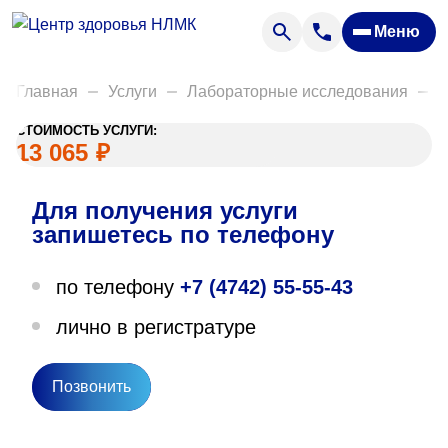
Анализы
Меню
Диагностика
Акции
Главная
Услуги
Лабораторные исследования
Д
Пациентам
СТОИМОСТЬ УСЛУГИ:
Вакансии
13 065
₽
Для получения услуги
О нас
запишетесь по телефону
Отзывы
по телефону
+7 (4742) 55-55-43
Закупки
лично в регистратуре
Вопрос — ответ
Направления деятельности
Позвонить
Новости