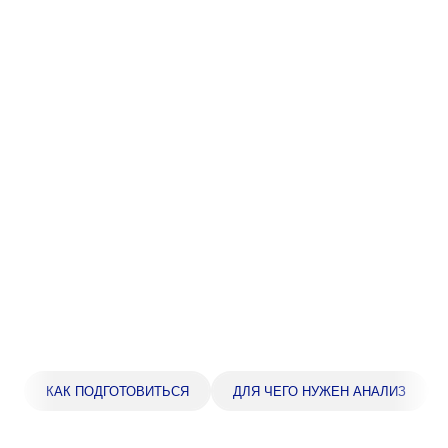
Прейскурант цен
Спроси врача
Контакты
Центр здоровья НЛМК
Адрес
398005, г. Липецк, пл. Металлургов, 1
Понедельник — пятница 7:30–20:00
Суббота 08:00–16:00
Регистратура
+7 (4742) 55-55-43
КАК ПОДГОТОВИТЬСЯ
ДЛЯ ЧЕГО НУЖЕН АНАЛИЗ
Санаторий-профилакторий