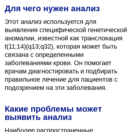
«Парус»
Для чего нужен анализ
Адрес
Этот анализ используется для
399000, г. Липецк, Плехановское лесничество,
Ленинский лесхоз, квартал 67
выявления специфической генетической
Понедельник — четверг
аномалии, известной как транслокация
08:00–16:45
t(11;14)(q13;q32), которая может быть
перерыв 12:00–12:30
связана с определенными
Пятница
08:00–15:45
заболеваниями крови. Он помогает
перерыв 12:00–12:30
Администратор
врачам диагностировать и подбирать
+7 (4742) 72-73-31
правильное лечение для пациентов с
подозрением на эти заболевания.
Какие проблемы может
выявить анализ
Версия для слабовидящих
Наиболее распространенные