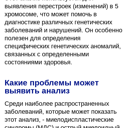
«Парус»
выявления перестроек (изменений) в 5
хромосоме, что может помочь в
Адрес
диагностике различных генетических
399000, г. Липецк, Плехановское лесничество,
Ленинский лесхоз, квартал 67
заболеваний и нарушений. Он особенно
Понедельник — четверг
полезен для определения
08:00–16:45
перерыв 12:00–12:30
специфических генетических аномалий,
связанных с определенными
Пятница
08:00–15:45
состояниями здоровья.
перерыв 12:00–12:30
Администратор
+7 (4742) 72-73-31
Какие проблемы может
выявить анализ
Среди наиболее распространенных
заболеваний, которые может показать
этот анализ, - миелодиспластические
Версия для слабовидящих
синдромы (МДС) и острый миелоидный