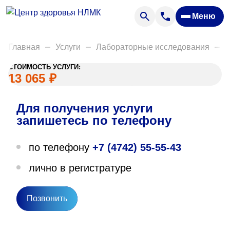
Анализы
Меню
Диагностика
Акции
Главная
Услуги
Лабораторные исследования
Д
Пациентам
СТОИМОСТЬ УСЛУГИ:
Вакансии
13 065
₽
Для получения услуги
О нас
запишетесь по телефону
Отзывы
по телефону
+7 (4742) 55-55-43
Закупки
лично в регистратуре
Вопрос — ответ
Направления деятельности
Позвонить
Новости